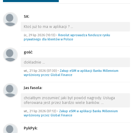
SK
:
Ktoś już to ma w aplikacji ?
…
śr., 29 lip 2026 (10:13)
•
Revolut wprowadza fundusze rynku
prywatnego dla klientów w Polsce
gość
:
dokładnie
…
wt., 21 lip 2026 (07:30)
•
Zakup eSIM w aplikacji Banku Millennium
wyróżniony przez Global Finance
Jas Fasola
:
chciałbym zrozumieć jaki był powód nagrody. Usługa
oferowana jest przez bardzo wiele banków.
…
wt., 21 lip 2026 (07:12)
•
Zakup eSIM w aplikacji Banku Millennium
wyróżniony przez Global Finance
PykPyk
: