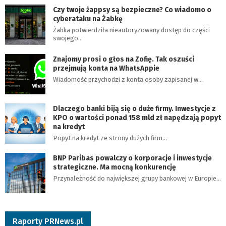
Czy twoje żappsy są bezpieczne? Co wiadomo o
cyberataku na Żabkę
Żabka potwierdziła nieautoryzowany dostęp do części
swojego…
Znajomy prosi o głos na Zofię. Tak oszuści
przejmują konta na WhatsAppie
Wiadomość przychodzi z konta osoby zapisanej w…
Dlaczego banki biją się o duże firmy. Inwestycje z
KPO o wartości ponad 158 mld zł napędzają popyt
na kredyt
Popyt na kredyt ze strony dużych firm…
BNP Paribas powalczy o korporacje i inwestycje
strategiczne. Ma mocną konkurencję
Przynależność do największej grupy bankowej w Europie…
Raporty PRNews.pl