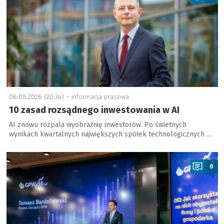
06.08.2026 (20:34) –
informacja prasowa
10 zasad rozsądnego inwestowania w AI
AI znowu rozpala wyobraźnię inwestorów. Po świetnych
wynikach kwartalnych największych spółek technologicznych …
a
0