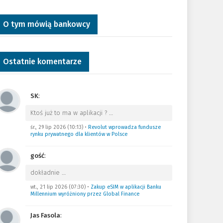
O tym mówią bankowcy
Ostatnie komentarze
SK
:
Ktoś już to ma w aplikacji ?
…
śr., 29 lip 2026 (10:13)
•
Revolut wprowadza fundusze
rynku prywatnego dla klientów w Polsce
gość
:
dokładnie
…
wt., 21 lip 2026 (07:30)
•
Zakup eSIM w aplikacji Banku
Millennium wyróżniony przez Global Finance
Jas Fasola
: