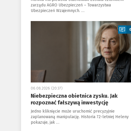
zarządu AGRO Ubezpieczeń – Towarzystwa
Ubezpieczeń Wzajemnych. …
a
06.08.2026 (20:37)
Niebezpieczna obietnica zysku. Jak
rozpoznać fałszywą inwestycję
Jedno kliknięcie może uruchomić precyzyjnie
zaplanowaną manipulację. Historia 72-letniej Heleny
pokazuje, jak …