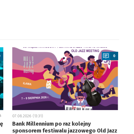
a
0
0
ń
07.08.2026 (13:31)
ję
Bank Millennium po raz kolejny
sponsorem festiwalu jazzowego Old Jazz