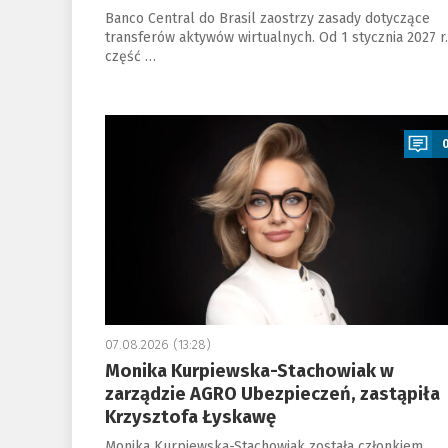
Banco Central do Brasil zaostrzy zasady dotyczące
transferów aktywów wirtualnych. Od 1 stycznia 2027 r.
część …
a
07.08.2026 (13:28)
Monika Kurpiewska-Stachowiak w
zarządzie AGRO Ubezpieczeń, zastąpiła
Krzysztofa Łyskawę
Monika Kurpiewska-Stachowiak została członkiem