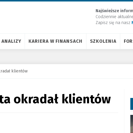
Najświeższe inform
Codziennie aktualn
Zapisz się na nasz
ANALIZY
KARIERA W FINANSACH
SZKOLENIA
FO
kradał klientów
ta okradał klientów