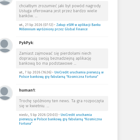
chciałbym zrozumieć jaki był powód nagrody.
Usługa oferowana jest przez bardzo wiele
banków.
…
wt., 21 lip 2026 (07:12)
•
Zakup eSIM w aplikacji Banku
Millennium wyróżniony przez Global Finance
PykPyk
:
Zamiast zajmować się pierdołami niech
dopracują swoją beznadziejną aplikację
bankową bo ma podstawowe
…
wt., 7 lip 2026 (16:36)
•
UniCredit uruchamia pierwszą w
Polsce bankową grę fabularną “Kosmiczna Fortuna”
human1
:
Trochę spóźniony ten news. Ta gra rozpoczęła
się w kwietniu.
…
niedz., 5 lip 2026 (20:03)
•
UniCredit uruchamia
pierwszą w Polsce bankową grę fabularną “Kosmiczna
Fortuna”