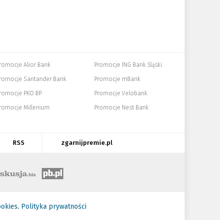
romocje Alior Bank
Promocje ING Bank Śląski
romocje Santander Bank
Promocje mBank
romocje PKO BP
Promocje Velobank
romocje Millenium
Promocje Nest Bank
RSS
zgarnijpremie.pl
ookies
.
Polityka prywatności