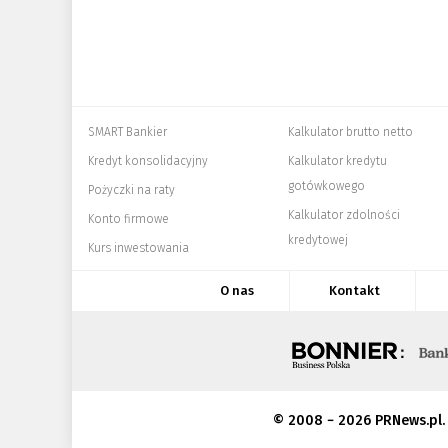
SMART Bankier
Kalkulator brutto netto
Kredyt konsolidacyjny
Kalkulator kredytu
gotówkowego
Pożyczki na raty
Kalkulator zdolności
Konto firmowe
kredytowej
Kurs inwestowania
O nas
Kontakt
© 2008 − 2026 PRNews.pl.