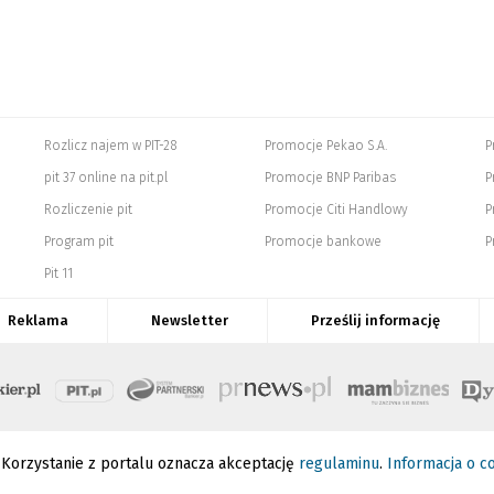
Rozlicz najem w PIT-28
Promocje Pekao S.A.
P
pit 37 online na pit.pl
Promocje BNP Paribas
P
Rozliczenie pit
Promocje Citi Handlowy
P
Program pit
Promocje bankowe
P
Pit 11
Reklama
Newsletter
Prześlij informację
Korzystanie z portalu oznacza akceptację
regulaminu
.
Informacja o c