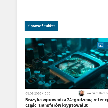
Sprawdź także:
a
08.08.2026 (10:35)
Wojciech Boczo
Brazylia wprowadza 24-godzinną retenc
części transferów kryptowalut