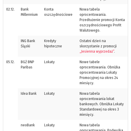
02.12.
Bank
Konta
Nowa tabela
Millennium
oszczędnościowe
oprocentowania.
Przedłużenie promocji Konta
oszczędnościowego Profit
Walutowego.
ING Bank
Kredyty
Ostatni dzień na
Śląski
hipoteczne
skorzystanie z promocji
„Jesienna wyprzedaż”
.
05.12.
BGŻ BNP
Lokaty
Nowe tabele
Paribas
oprocentowania. Obniżka
oprocentowania Lokaty
Promocyjnej na okres 24
miesięcy.
Idea Bank
Lokaty
Nowa tabela
oprocentowania lokat
bankowych. Obniżka Lokaty
Standardowej na okres 3
miesięcy.
neoBank
Lokaty
Nowa tabela
oprocentowania. Podwyżka