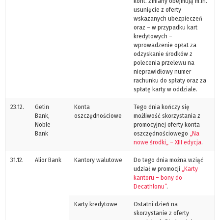
kont. Zmiany obejmują m.in.
usunięcie z oferty
wskazanych ubezpieczeń
oraz – w przypadku kart
kredytowych –
wprowadzenie opłat za
odzyskanie środków z
polecenia przelewu na
nieprawidłowy numer
rachunku do spłaty oraz za
spłatę karty w oddziale.
23.12.
Getin
Konta
Tego dnia kończy się
Bank,
oszczędnościowe
możliwość skorzystania z
Noble
promocyjnej oferty konta
Bank
oszczędnościowego
„Na
nowe środki„ – XIII edycja
.
31.12.
Alior Bank
Kantory walutowe
Do tego dnia można wziąć
udział w promocji
„Karty
kantoru – bony do
Decathlonu”
.
Karty kredytowe
Ostatni dzień na
skorzystanie z oferty