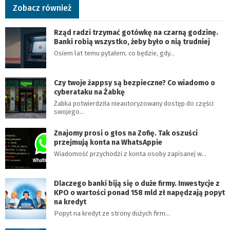
Zobacz również
Rząd radzi trzymać gotówkę na czarną godzinę.
Banki robią wszystko, żeby było o nią trudniej
Osiem lat temu pytałem, co będzie, gdy…
Czy twoje żappsy są bezpieczne? Co wiadomo o
cyberataku na Żabkę
Żabka potwierdziła nieautoryzowany dostęp do części
swojego…
Znajomy prosi o głos na Zofię. Tak oszuści
przejmują konta na WhatsAppie
Wiadomość przychodzi z konta osoby zapisanej w…
Dlaczego banki biją się o duże firmy. Inwestycje z
KPO o wartości ponad 158 mld zł napędzają popyt
na kredyt
Popyt na kredyt ze strony dużych firm…