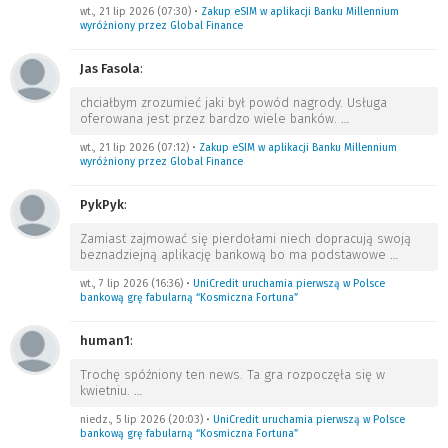
wt., 21 lip 2026 (07:30)
•
Zakup eSIM w aplikacji Banku Millennium
wyróżniony przez Global Finance
Jas Fasola
:
chciałbym zrozumieć jaki był powód nagrody. Usługa
oferowana jest przez bardzo wiele banków.
…
wt., 21 lip 2026 (07:12)
•
Zakup eSIM w aplikacji Banku Millennium
wyróżniony przez Global Finance
PykPyk
:
Zamiast zajmować się pierdołami niech dopracują swoją
beznadziejną aplikację bankową bo ma podstawowe
…
wt., 7 lip 2026 (16:36)
•
UniCredit uruchamia pierwszą w Polsce
bankową grę fabularną “Kosmiczna Fortuna”
human1
:
Trochę spóźniony ten news. Ta gra rozpoczęła się w
kwietniu.
…
niedz., 5 lip 2026 (20:03)
•
UniCredit uruchamia pierwszą w Polsce
bankową grę fabularną “Kosmiczna Fortuna”