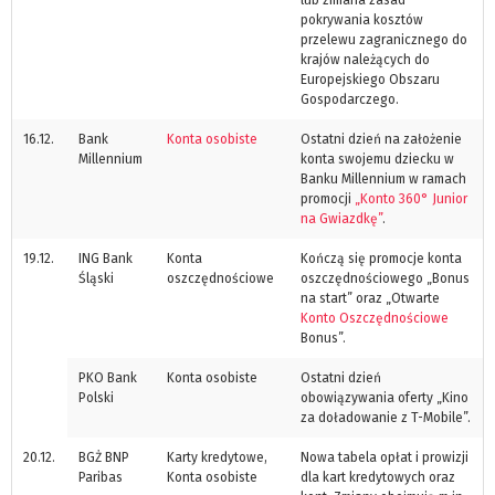
pokrywania kosztów
przelewu zagranicznego do
krajów należących do
Europejskiego Obszaru
Gospodarczego.
16.12.
Bank
Konta osobiste
Ostatni dzień na założenie
Millennium
konta swojemu dziecku w
Banku Millennium w ramach
promocji
„Konto 360° Junior
na Gwiazdkę”
.
19.12.
ING Bank
Konta
Kończą się promocje konta
Śląski
oszczędnościowe
oszczędnościowego „Bonus
na start” oraz „Otwarte
Konto Oszczędnościowe
Bonus”.
PKO Bank
Konta osobiste
Ostatni dzień
Polski
obowiązywania oferty „Kino
za doładowanie z T-Mobile”.
20.12.
BGŻ BNP
Karty kredytowe,
Nowa tabela opłat i prowizji
Paribas
Konta osobiste
dla kart kredytowych oraz