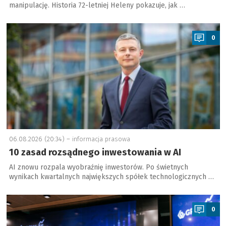
manipulację. Historia 72-letniej Heleny pokazuje, jak …
a
0
06.08.2026 (20:34) –
informacja prasowa
10 zasad rozsądnego inwestowania w AI
AI znowu rozpala wyobraźnię inwestorów. Po świetnych
wynikach kwartalnych największych spółek technologicznych …
a
0