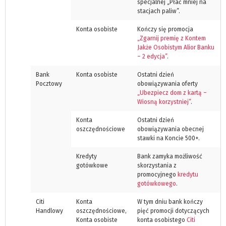
specjalnej „Płać mniej na
stacjach paliw”.
Konta osobiste
Kończy się promocja
„Zgarnij premię z Kontem
Jakże Osobistym Alior Banku
– 2 edycja”
.
Bank
Konta osobiste
Ostatni dzień
Pocztowy
obowiązywania oferty
„Ubezpiecz dom z kartą –
Wiosną korzystniej”
.
Konta
Ostatni dzień
oszczędnościowe
obowiązywania obecnej
stawki na Koncie 500+.
Kredyty
Bank zamyka możliwość
gotówkowe
skorzystania z
promocyjnego
kredytu
gotówkowego
.
Citi
Konta
W tym dniu bank kończy
Handlowy
oszczędnościowe,
pięć promocji dotyczących
Konta osobiste
konta osobistego
Citi