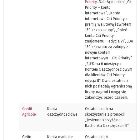
Priority
. Należą do nich: „Citi
Priority – konto
internetowe”, „Konto
internetowe Citi Priority z
premią walutową i zwrotem
150 zł za zakupy”, „Poleć
konto Citi Priority
znajomemu – edycja VI”, „Do
150 zł zwrotu za zakupy z
nowym kontem
internetowym – Citi Priority”,
„2,5% na 6 miesięcy z
Kontem Oszczędnościowym
dla klientów Citi Priority –
edycja II”. Dwie ostatnie z
nich posiadają ograniczoną
liczbę nagród i mogą się
zakończyć przed czasem.
Credit
Konta
Ostatni dzień na
Agricole
oszczędnościowe
skorzystanie z promocji
„Jesienna korzyść na
Rachunku Oszczędzam II”.
Getin
Konta osobiste
Ostatni dzień