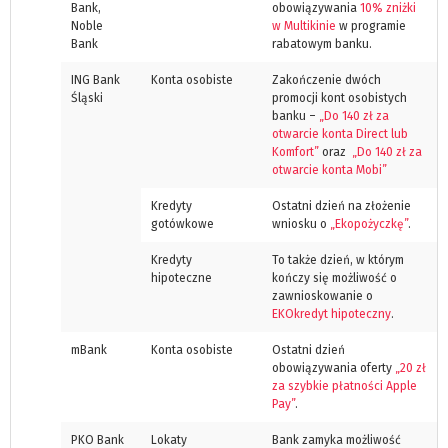
Bank,
obowiązywania
10% zniżki
Noble
w Multikinie
w programie
Bank
rabatowym banku.
ING Bank
Konta osobiste
Zakończenie dwóch
Śląski
promocji kont osobistych
banku –
„Do 140 zł za
otwarcie konta Direct lub
Komfort”
oraz
„Do 140 zł za
otwarcie konta Mobi”
Kredyty
Ostatni dzień na złożenie
gotówkowe
wniosku o
„Ekopożyczkę”
.
Kredyty
To także dzień, w którym
hipoteczne
kończy się możliwość o
zawnioskowanie o
EKOkredyt hipoteczny
.
mBank
Konta osobiste
Ostatni dzień
obowiązywania oferty
„20 zł
za szybkie płatności Apple
Pay”
.
PKO Bank
Lokaty
Bank zamyka możliwość