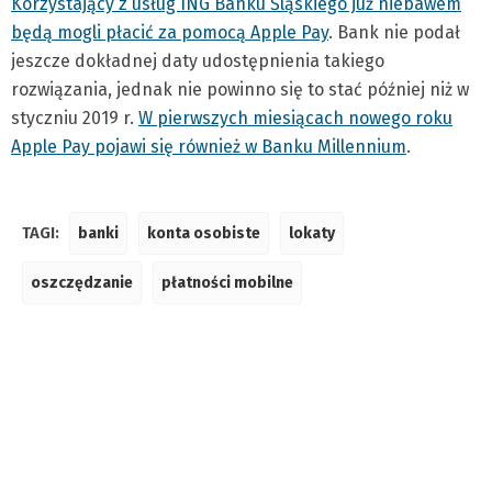
Korzystający z usług ING Banku Śląskiego już niebawem
będą mogli płacić za pomocą Apple Pay
. Bank nie podał
jeszcze dokładnej daty udostępnienia takiego
rozwiązania, jednak nie powinno się to stać później niż w
styczniu 2019 r.
W pierwszych miesiącach nowego roku
Apple Pay pojawi się również w Banku Millennium
.
TAGI:
banki
konta osobiste
lokaty
oszczędzanie
płatności mobilne