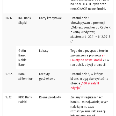
na neoLOKACIE Zysk oraz
neoLOKACIE nowe środki.
06.12.
ING Bank
Karty kredytowe
Ostatni dzień
Śląski
obowiązywania promocji
„Odbierz voucher do Circle K
z kartą kredytową
Mastercard_22.11 – 6.12.2018
r.”
Getin
Lokaty
Tego dnia przypada termin
Bank,
zakończenia promocji
e-
Noble
Lokaty na nowe środki
VII w
Bank
ramach 3. edycji promocji.
07.12.
Bank
Kredyty
Ostatni dzień, w którym
Millennium
gotówkowe
klienci mogą skorzystać na
ofercie
„100 zł raty II
edycja”
.
15.12.
PKO Bank
Różne produkty
Zmiany w regulaminach
Polski
banku. Do najważniejszych
należą m.in. czas
rozpatrywania reklamacji
lub zmiana zasad