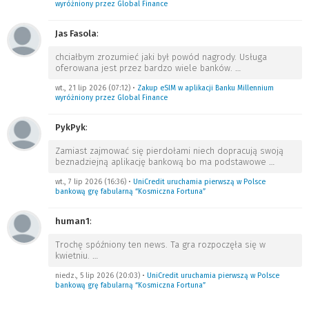
wyróżniony przez Global Finance
Jas Fasola
:
chciałbym zrozumieć jaki był powód nagrody. Usługa
oferowana jest przez bardzo wiele banków.
…
wt., 21 lip 2026 (07:12)
•
Zakup eSIM w aplikacji Banku Millennium
wyróżniony przez Global Finance
PykPyk
:
Zamiast zajmować się pierdołami niech dopracują swoją
beznadziejną aplikację bankową bo ma podstawowe
…
wt., 7 lip 2026 (16:36)
•
UniCredit uruchamia pierwszą w Polsce
bankową grę fabularną “Kosmiczna Fortuna”
human1
:
Trochę spóźniony ten news. Ta gra rozpoczęła się w
kwietniu.
…
niedz., 5 lip 2026 (20:03)
•
UniCredit uruchamia pierwszą w Polsce
bankową grę fabularną “Kosmiczna Fortuna”