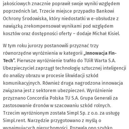
jakościowych znacznie poprawił swoje wyniki względem
poprzednich lat. Trzecie miejsce przypadło Bankowi
Ochrony Środowiska, który niedostatki w e-obsłudze z
nawiązką zrekompensował wynikami pod względem
kosztów oraz dostępności oferty – dodaje Michał Kisiel.
W tym roku jurorzy postanowili przyznać trzy
równorzędne wyróżnienia w kategorii
„Innowacja Fin-
Tech”.
Pierwsze wyróżnienie trafiło do TUiR Warta S.A.
Ubezpieczyciel zaprzągł technologię sztucznej inteligencji
do analizy obrazu w procesie likwidacji szkód
komunikacyjnych. Również druga nagrodzona innowacja
związana jest z sektorem ubezpieczeń. Wyróżnienie
przyznano Concordia Polska TU S.A. Grupa Generali za
zastosowanie dronów w szacowaniu szkód rolnych.
Trzecim wyróżnionym została Simpl Sp. z o.o. za usługę
Simpl.rent. Narzędzie przygotowano z myślą o
wynajmujących nieruchomości. Pozwala ono szybko