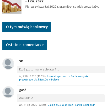
– I kw. 2022
Pierwszy kwartał 2022 r. przyniósł spadek sprzedaży…
O tym mówią bankowcy
Ostatnie komentarze
SK
:
Ktoś już to ma w aplikacji ?
…
śr., 29 lip 2026 (10:13)
•
Revolut wprowadza fundusze rynku
prywatnego dla klientów w Polsce
gość
:
dokładnie
…
wt., 21 lip 2026 (07:30)
•
Zakup eSIM w aplikacji Banku Millennium