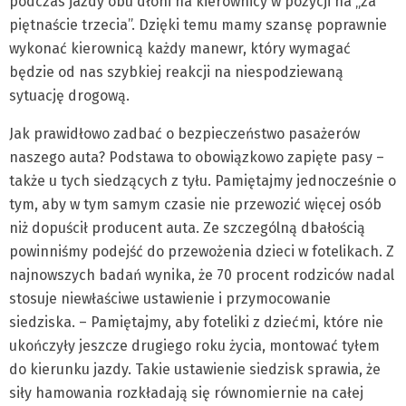
podczas jazdy obu dłoni na kierownicy w pozycji na „za
piętnaście trzecia”. Dzięki temu mamy szansę poprawnie
wykonać kierownicą każdy manewr, który wymagać
będzie od nas szybkiej reakcji na niespodziewaną
sytuację drogową.
Jak prawidłowo zadbać o bezpieczeństwo pasażerów
naszego auta? Podstawa to obowiązkowo zapięte pasy –
także u tych siedzących z tyłu. Pamiętajmy jednocześnie o
tym, aby w tym samym czasie nie przewozić więcej osób
niż dopuścił producent auta. Ze szczególną dbałością
powinniśmy podejść do przewożenia dzieci w fotelikach. Z
najnowszych badań wynika, że 70 procent rodziców nadal
stosuje niewłaściwe ustawienie i przymocowanie
siedziska. – Pamiętajmy, aby foteliki z dziećmi, które nie
ukończyły jeszcze drugiego roku życia, montować tyłem
do kierunku jazdy. Takie ustawienie siedzisk sprawia, że
siły hamowania rozkładają się równomiernie na całej