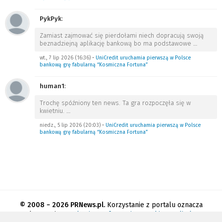
PykPyk
:
Zamiast zajmować się pierdołami niech dopracują swoją
beznadziejną aplikację bankową bo ma podstawowe
…
wt., 7 lip 2026 (16:36)
•
UniCredit uruchamia pierwszą w Polsce
bankową grę fabularną “Kosmiczna Fortuna”
human1
:
Trochę spóźniony ten news. Ta gra rozpoczęła się w
kwietniu.
…
niedz., 5 lip 2026 (20:03)
•
UniCredit uruchamia pierwszą w Polsce
bankową grę fabularną “Kosmiczna Fortuna”
© 2008 − 2026 PRNews.pl.
Korzystanie z portalu oznacza
akceptację
regulaminu
.
Informacja o cookies
.
Polityka