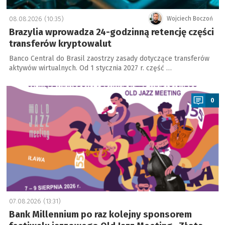
08.08.2026 (10:35)
Wojciech Boczoń
Brazylia wprowadza 24-godzinną retencję części
transferów kryptowalut
Banco Central do Brasil zaostrzy zasady dotyczące transferów
aktywów wirtualnych. Od 1 stycznia 2027 r. część …
a
0
07.08.2026 (13:31)
Bank Millennium po raz kolejny sponsorem