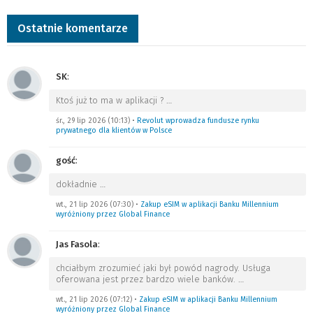
Ostatnie komentarze
SK
:
Ktoś już to ma w aplikacji ?
…
śr., 29 lip 2026 (10:13)
•
Revolut wprowadza fundusze rynku
prywatnego dla klientów w Polsce
gość
:
dokładnie
…
wt., 21 lip 2026 (07:30)
•
Zakup eSIM w aplikacji Banku Millennium
wyróżniony przez Global Finance
Jas Fasola
:
chciałbym zrozumieć jaki był powód nagrody. Usługa
oferowana jest przez bardzo wiele banków.
…
wt., 21 lip 2026 (07:12)
•
Zakup eSIM w aplikacji Banku Millennium
wyróżniony przez Global Finance