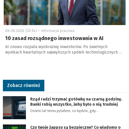
06.08.2026 (20:34) –
informacja prasowa
10 zasad rozsądnego inwestowania w AI
AI znowu rozpala wyobraźnię inwestorów. Po świetnych
wynikach kwartalnych największych spółek technologicznych …
Zobacz również
Rząd radzi trzymać gotówkę na czarną godzinę.
Banki robią wszystko, żeby było o nią trudniej
Osiem lat temu pytałem, co będzie, gdy…
Czy twoje żappsy są bezpieczne? Co wiadomo o