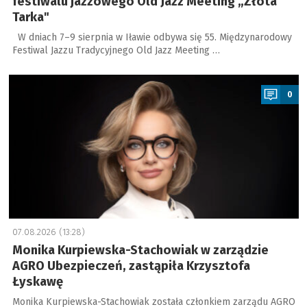
festiwalu jazzowego Old Jazz Meeting „Złota
Tarka"
W dniach 7–9 sierpnia w Iławie odbywa się 55. Międzynarodowy
Festiwal Jazzu Tradycyjnego Old Jazz Meeting …
a
0
07.08.2026 (13:28)
Monika Kurpiewska-Stachowiak w zarządzie
AGRO Ubezpieczeń, zastąpiła Krzysztofa
Łyskawę
Monika Kurpiewska-Stachowiak została członkiem zarządu AGRO