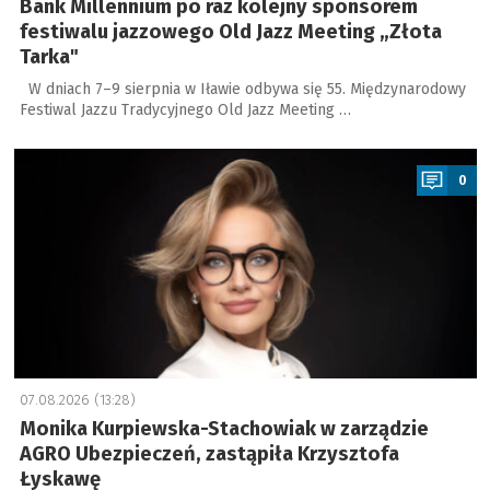
Bank Millennium po raz kolejny sponsorem
festiwalu jazzowego Old Jazz Meeting „Złota
Tarka"
W dniach 7–9 sierpnia w Iławie odbywa się 55. Międzynarodowy
Festiwal Jazzu Tradycyjnego Old Jazz Meeting …
a
0
07.08.2026 (13:28)
Monika Kurpiewska-Stachowiak w zarządzie
AGRO Ubezpieczeń, zastąpiła Krzysztofa
Łyskawę