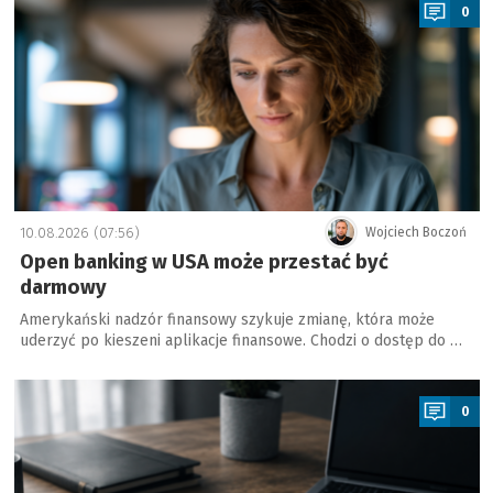
0
10.08.2026 (07:56)
Wojciech Boczoń
Open banking w USA może przestać być
darmowy
Amerykański nadzór finansowy szykuje zmianę, która może
uderzyć po kieszeni aplikacje finansowe. Chodzi o dostęp do …
a
0