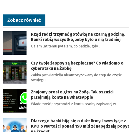
Zobacz również
Rząd radzi trzymać gotówkę na czarną godzinę.
Banki robią wszystko, żeby było o nią trudniej
Osiem lat temu pytałem, co będzie, gdy…
Czy twoje żappsy są bezpieczne? Co wiadomo o
cyberataku na Żabkę
Żabka potwierdziła nieautoryzowany dostęp do części
swojego…
Znajomy prosi o głos na Zofię. Tak oszuści
przejmują konta na WhatsAppie
Wiadomość przychodzi z konta osoby zapisanej w…
Dlaczego banki biją się o duże firmy. Inwestycje z
KPO o wartości ponad 158 mld zł napędzają popyt
na kredyt