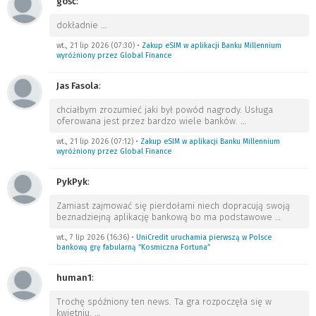
gość
:
dokładnie
…
wt., 21 lip 2026 (07:30)
•
Zakup eSIM w aplikacji Banku Millennium
wyróżniony przez Global Finance
Jas Fasola
:
chciałbym zrozumieć jaki był powód nagrody. Usługa
oferowana jest przez bardzo wiele banków.
…
wt., 21 lip 2026 (07:12)
•
Zakup eSIM w aplikacji Banku Millennium
wyróżniony przez Global Finance
PykPyk
:
Zamiast zajmować się pierdołami niech dopracują swoją
beznadziejną aplikację bankową bo ma podstawowe
…
wt., 7 lip 2026 (16:36)
•
UniCredit uruchamia pierwszą w Polsce
bankową grę fabularną “Kosmiczna Fortuna”
human1
:
Trochę spóźniony ten news. Ta gra rozpoczęła się w
kwietniu.
…