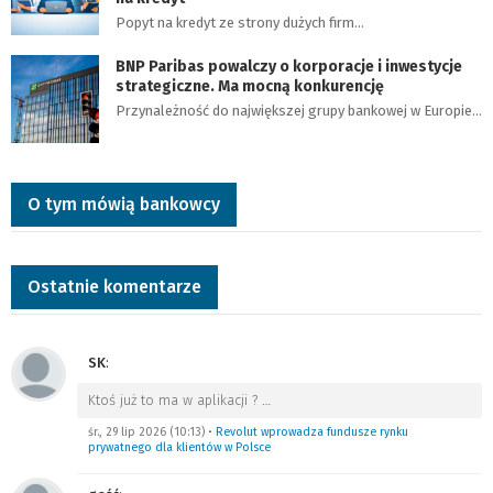
Popyt na kredyt ze strony dużych firm…
BNP Paribas powalczy o korporacje i inwestycje
strategiczne. Ma mocną konkurencję
Przynależność do największej grupy bankowej w Europie…
O tym mówią bankowcy
Ostatnie komentarze
SK
:
Ktoś już to ma w aplikacji ?
…
śr., 29 lip 2026 (10:13)
•
Revolut wprowadza fundusze rynku
prywatnego dla klientów w Polsce