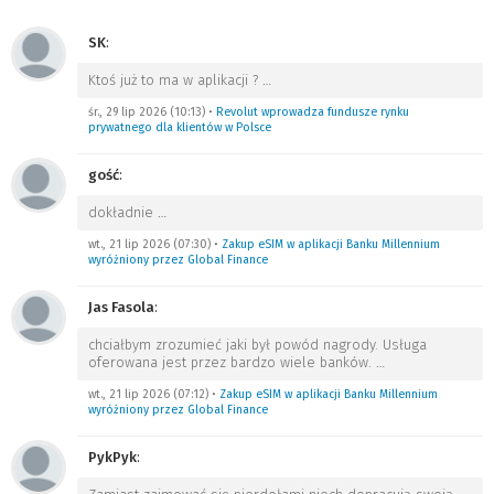
SK
:
Ktoś już to ma w aplikacji ?
…
śr., 29 lip 2026 (10:13)
•
Revolut wprowadza fundusze rynku
prywatnego dla klientów w Polsce
gość
:
dokładnie
…
wt., 21 lip 2026 (07:30)
•
Zakup eSIM w aplikacji Banku Millennium
wyróżniony przez Global Finance
Jas Fasola
:
chciałbym zrozumieć jaki był powód nagrody. Usługa
oferowana jest przez bardzo wiele banków.
…
wt., 21 lip 2026 (07:12)
•
Zakup eSIM w aplikacji Banku Millennium
wyróżniony przez Global Finance
PykPyk
: