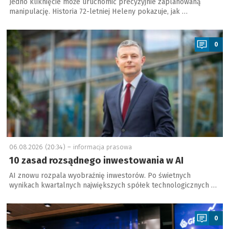
Jedno kliknięcie może uruchomić precyzyjnie zaplanowaną
manipulację. Historia 72-letniej Heleny pokazuje, jak …
a
0
06.08.2026 (20:34) –
informacja prasowa
10 zasad rozsądnego inwestowania w AI
AI znowu rozpala wyobraźnię inwestorów. Po świetnych
wynikach kwartalnych największych spółek technologicznych …
a
0