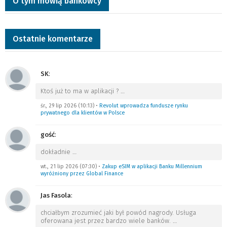
O tym mówią bankowcy
Ostatnie komentarze
SK
:
Ktoś już to ma w aplikacji ?
…
śr., 29 lip 2026 (10:13)
•
Revolut wprowadza fundusze rynku
prywatnego dla klientów w Polsce
gość
:
dokładnie
…
wt., 21 lip 2026 (07:30)
•
Zakup eSIM w aplikacji Banku Millennium
wyróżniony przez Global Finance
Jas Fasola
:
chciałbym zrozumieć jaki był powód nagrody. Usługa
oferowana jest przez bardzo wiele banków.
…