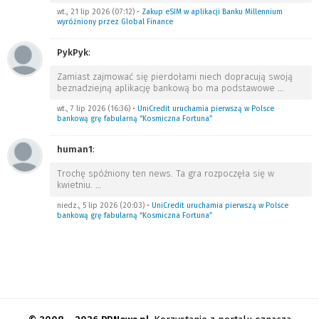
wt., 21 lip 2026 (07:12)
•
Zakup eSIM w aplikacji Banku Millennium
wyróżniony przez Global Finance
PykPyk
:
Zamiast zajmować się pierdołami niech dopracują swoją
beznadziejną aplikację bankową bo ma podstawowe
…
wt., 7 lip 2026 (16:36)
•
UniCredit uruchamia pierwszą w Polsce
bankową grę fabularną “Kosmiczna Fortuna”
human1
:
Trochę spóźniony ten news. Ta gra rozpoczęła się w
kwietniu.
…
niedz., 5 lip 2026 (20:03)
•
UniCredit uruchamia pierwszą w Polsce
bankową grę fabularną “Kosmiczna Fortuna”