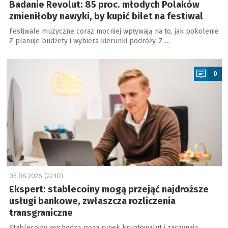
Badanie Revolut: 85 proc. młodych Polaków
zmieniłoby nawyki, by kupić bilet na festiwal
Festiwale muzyczne coraz mocniej wpływają na to, jak pokolenie
Z planuje budżety i wybiera kierunki podróży. Z …
a
0
05.08.2026 (22:10)
Ekspert: stablecoiny mogą przejąć najdroższe
usługi bankowe, zwłaszcza rozliczenia
transgraniczne
Stablecoiny wychodzą poza rynek kryptowalut i zaczynają