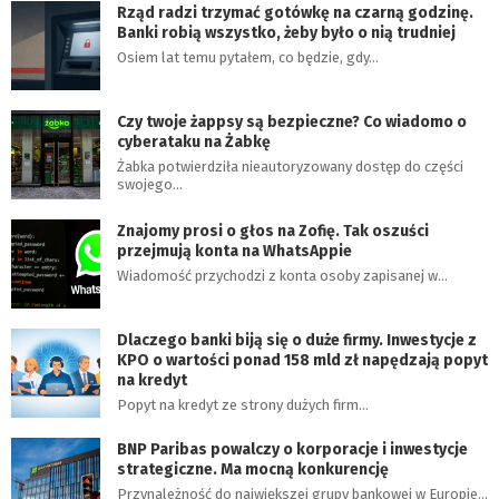
Rząd radzi trzymać gotówkę na czarną godzinę.
Banki robią wszystko, żeby było o nią trudniej
Osiem lat temu pytałem, co będzie, gdy…
Czy twoje żappsy są bezpieczne? Co wiadomo o
cyberataku na Żabkę
Żabka potwierdziła nieautoryzowany dostęp do części
swojego…
Znajomy prosi o głos na Zofię. Tak oszuści
przejmują konta na WhatsAppie
Wiadomość przychodzi z konta osoby zapisanej w…
Dlaczego banki biją się o duże firmy. Inwestycje z
KPO o wartości ponad 158 mld zł napędzają popyt
na kredyt
Popyt na kredyt ze strony dużych firm…
BNP Paribas powalczy o korporacje i inwestycje
strategiczne. Ma mocną konkurencję
Przynależność do największej grupy bankowej w Europie…