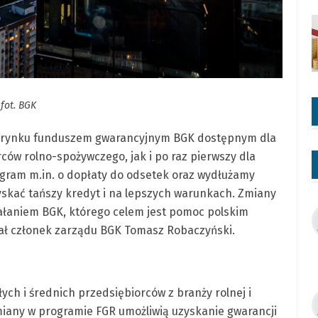
fot. BGK
na rynku funduszem gwarancyjnym BGK dostępnym dla
ców rolno-spożywczego, jak i po raz pierwszy dla
ogram m.in. o dopłaty do odsetek oraz wydłużamy
yskać tańszy kredyt i na lepszych warunkach. Zmiany
ałaniem BGK, którego celem jest pomoc polskim
iał członek zarządu BGK Tomasz Robaczyński.
ych i średnich przedsiębiorców z branży rolnej i
iany w programie FGR umożliwią uzyskanie gwarancji