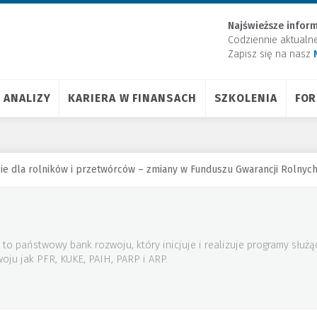
Najświeższe inform
Codziennie aktualn
Zapisz się na nasz
ANALIZY
KARIERA W FINANSACH
SZKOLENIA
FO
e dla rolników i przetwórców – zmiany w Funduszu Gwarancji Rolnyc
o państwowy bank rozwoju, który inicjuje i realizuje programy służ
woju jak PFR, KUKE, PAIH, PARP i ARP.