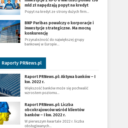
Inwestycje z KPO o wartości ponad 158
mld zł napędzają popyt na kredyt
Popyt na kredyt ze strony dużych firm…
BNP Paribas powalczy o korporacje i
inwestycje strategiczne. Ma mocną
konkurencję
Przynależność do największej grupy
bankowej w Europie…
Raporty PRNews.pl
Raport PRNews.pl: Aktywa banków – I
kw. 2022 r.
Większość banków może się pochwalić
wzrostem poziomu…
Raport PRNews.pl: Liczba
obcokrajowców wśród klientów
banków – I kw. 2022 r.
W pierwszym kwartale 2022 r. liczba
obsługiwanych…