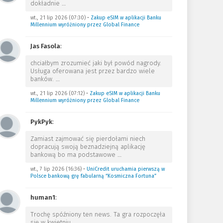
dokładnie
…
wt., 21 lip 2026 (07:30)
•
Zakup eSIM w aplikacji Banku
Millennium wyróżniony przez Global Finance
Jas Fasola
:
chciałbym zrozumieć jaki był powód nagrody.
Usługa oferowana jest przez bardzo wiele
banków.
…
wt., 21 lip 2026 (07:12)
•
Zakup eSIM w aplikacji Banku
Millennium wyróżniony przez Global Finance
PykPyk
:
Zamiast zajmować się pierdołami niech
dopracują swoją beznadziejną aplikację
bankową bo ma podstawowe
…
wt., 7 lip 2026 (16:36)
•
UniCredit uruchamia pierwszą w
Polsce bankową grę fabularną “Kosmiczna Fortuna”
human1
:
Trochę spóźniony ten news. Ta gra rozpoczęła
się w kwietniu.
…