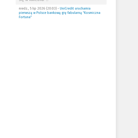
niedz., 5 lip 2026 (20:03)
•
UniCredit uruchamia
pierwszą w Polsce bankową grę fabularną “Kosmiczna
Fortuna”