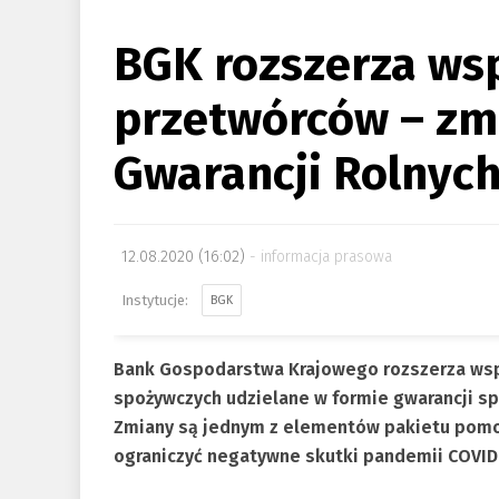
BGK rozszerza wsp
przetwórców – zm
Gwarancji Rolnyc
12.08.2020 (16:02)
informacja prasowa
BGK
Bank Gospodarstwa Krajowego rozszerza wspa
spożywczych udzielane w formie gwarancji spł
Zmiany są jednym z elementów pakietu pomo
ograniczyć negatywne skutki pandemii COVID