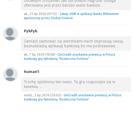
chciałbym zrozumieć jaki był powód nagrody. Usługa
oferowana jest przez bardzo wiele banków.
…
wt., 21 lip 2026 (07:12)
•
Zakup eSIM w aplikacji Banku Millennium
wyróżniony przez Global Finance
PykPyk
:
Zamiast zajmować się pierdołami niech dopracują swoją
beznadziejną aplikację bankową bo ma podstawowe
…
wt., 7 lip 2026 (16:36)
•
UniCredit uruchamia pierwszą w Polsce
bankową grę fabularną “Kosmiczna Fortuna”
human1
:
Trochę spóźniony ten news. Ta gra rozpoczęła się w
kwietniu.
…
niedz., 5 lip 2026 (20:03)
•
UniCredit uruchamia pierwszą w Polsce
bankową grę fabularną “Kosmiczna Fortuna”