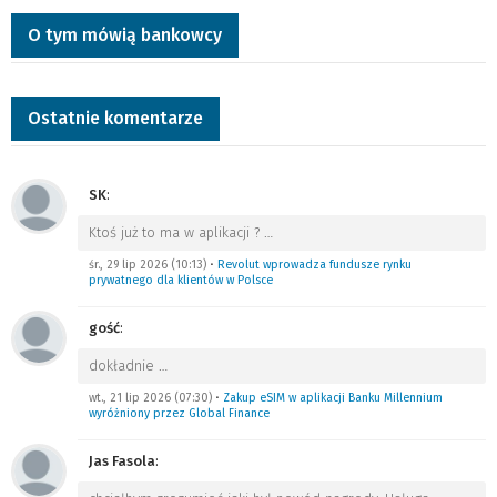
O tym mówią bankowcy
Ostatnie komentarze
SK
:
Ktoś już to ma w aplikacji ?
…
śr., 29 lip 2026 (10:13)
•
Revolut wprowadza fundusze rynku
prywatnego dla klientów w Polsce
gość
:
dokładnie
…
wt., 21 lip 2026 (07:30)
•
Zakup eSIM w aplikacji Banku Millennium
wyróżniony przez Global Finance
Jas Fasola
: