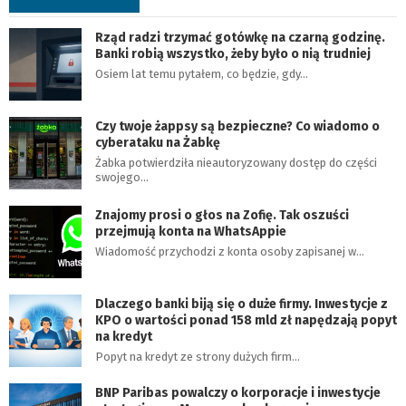
Rząd radzi trzymać gotówkę na czarną godzinę.
Banki robią wszystko, żeby było o nią trudniej
Osiem lat temu pytałem, co będzie, gdy…
Czy twoje żappsy są bezpieczne? Co wiadomo o
cyberataku na Żabkę
Żabka potwierdziła nieautoryzowany dostęp do części
swojego…
Znajomy prosi o głos na Zofię. Tak oszuści
przejmują konta na WhatsAppie
Wiadomość przychodzi z konta osoby zapisanej w…
Dlaczego banki biją się o duże firmy. Inwestycje z
KPO o wartości ponad 158 mld zł napędzają popyt
na kredyt
Popyt na kredyt ze strony dużych firm…
BNP Paribas powalczy o korporacje i inwestycje