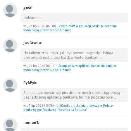
gość
:
dokładnie
…
wt., 21 lip 2026 (07:30)
•
Zakup eSIM w aplikacji Banku Millennium
wyróżniony przez Global Finance
Jas Fasola
:
chciałbym zrozumieć jaki był powód nagrody. Usługa
oferowana jest przez bardzo wiele banków.
…
wt., 21 lip 2026 (07:12)
•
Zakup eSIM w aplikacji Banku Millennium
wyróżniony przez Global Finance
PykPyk
:
Zamiast zajmować się pierdołami niech dopracują swoją
beznadziejną aplikację bankową bo ma podstawowe
…
wt., 7 lip 2026 (16:36)
•
UniCredit uruchamia pierwszą w Polsce
bankową grę fabularną “Kosmiczna Fortuna”
human1
: