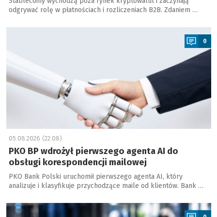
Stablecoiny wychodzą poza rynek kryptowalut i zaczynają
odgrywać rolę w płatnościach i rozliczeniach B2B. Zdaniem …
a
0
05.08.2026 (22:08)
PKO BP wdrożył pierwszego agenta AI do
obsługi korespondencji mailowej
PKO Bank Polski uruchomił pierwszego agenta AI, który
analizuje i klasyfikuje przychodzące maile od klientów. Bank …
a
0