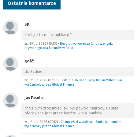
Ostatnie komentarze
SK
:
Ktoś już to ma w aplikacji ?
…
śr., 29 lip 2026 (10:13)
•
Revolut wprowadza fundusze rynku
prywatnego dla klientów w Polsce
gość
:
dokładnie
…
wt., 21 lip 2026 (07:30)
•
Zakup eSIM w aplikacji Banku Millennium
wyróżniony przez Global Finance
Jas Fasola
:
chciałbym zrozumieć jaki był powód nagrody. Usługa
oferowana jest przez bardzo wiele banków.
…
wt., 21 lip 2026 (07:12)
•
Zakup eSIM w aplikacji Banku Millennium
wyróżniony przez Global Finance