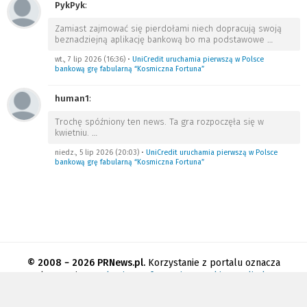
PykPyk
:
Zamiast zajmować się pierdołami niech dopracują swoją
beznadziejną aplikację bankową bo ma podstawowe
…
wt., 7 lip 2026 (16:36)
•
UniCredit uruchamia pierwszą w Polsce
bankową grę fabularną “Kosmiczna Fortuna”
human1
:
Trochę spóźniony ten news. Ta gra rozpoczęła się w
kwietniu.
…
niedz., 5 lip 2026 (20:03)
•
UniCredit uruchamia pierwszą w Polsce
bankową grę fabularną “Kosmiczna Fortuna”
© 2008 − 2026 PRNews.pl.
Korzystanie z portalu oznacza
akceptację
regulaminu
.
Informacja o cookies
.
Polityka
prywatności