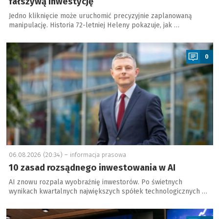
fałszywą inwestycję
Jedno kliknięcie może uruchomić precyzyjnie zaplanowaną
manipulację. Historia 72-letniej Heleny pokazuje, jak …
a
0
06.08.2026 (20:34) –
informacja prasowa
10 zasad rozsądnego inwestowania w AI
AI znowu rozpala wyobraźnię inwestorów. Po świetnych
wynikach kwartalnych największych spółek technologicznych …
a