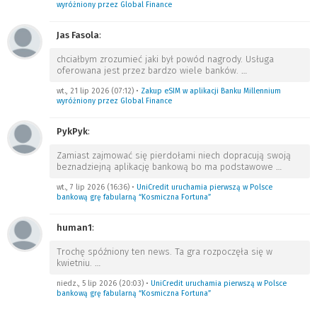
wyróżniony przez Global Finance
Jas Fasola
:
chciałbym zrozumieć jaki był powód nagrody. Usługa
oferowana jest przez bardzo wiele banków.
…
wt., 21 lip 2026 (07:12)
•
Zakup eSIM w aplikacji Banku Millennium
wyróżniony przez Global Finance
PykPyk
:
Zamiast zajmować się pierdołami niech dopracują swoją
beznadziejną aplikację bankową bo ma podstawowe
…
wt., 7 lip 2026 (16:36)
•
UniCredit uruchamia pierwszą w Polsce
bankową grę fabularną “Kosmiczna Fortuna”
human1
:
Trochę spóźniony ten news. Ta gra rozpoczęła się w
kwietniu.
…
niedz., 5 lip 2026 (20:03)
•
UniCredit uruchamia pierwszą w Polsce
bankową grę fabularną “Kosmiczna Fortuna”