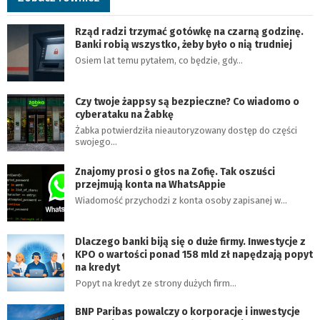
Rząd radzi trzymać gotówkę na czarną godzinę.
Banki robią wszystko, żeby było o nią trudniej
Osiem lat temu pytałem, co będzie, gdy…
Czy twoje żappsy są bezpieczne? Co wiadomo o
cyberataku na Żabkę
Żabka potwierdziła nieautoryzowany dostęp do części
swojego…
Znajomy prosi o głos na Zofię. Tak oszuści
przejmują konta na WhatsAppie
Wiadomość przychodzi z konta osoby zapisanej w…
Dlaczego banki biją się o duże firmy. Inwestycje z
KPO o wartości ponad 158 mld zł napędzają popyt
na kredyt
Popyt na kredyt ze strony dużych firm…
BNP Paribas powalczy o korporacje i inwestycje