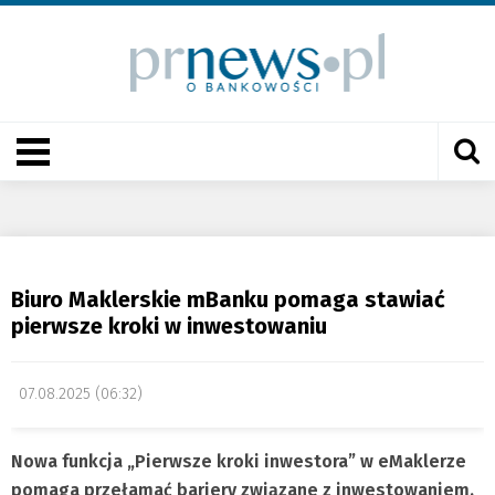
Biuro Maklerskie mBanku pomaga stawiać
pierwsze kroki w inwestowaniu
07.08.2025 (06:32)
Nowa funkcja „Pierwsze kroki inwestora” w eMaklerze
pomaga przełamać bariery związane z inwestowaniem.