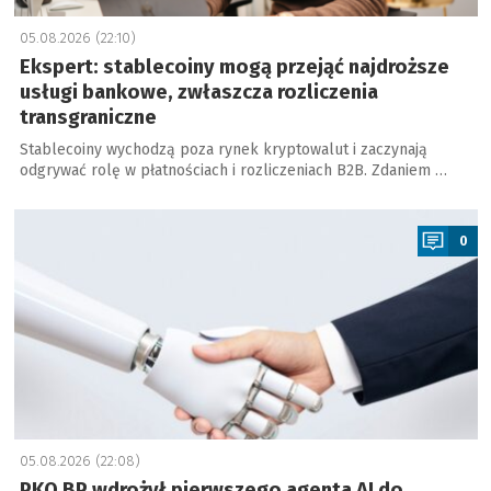
05.08.2026 (22:10)
Ekspert: stablecoiny mogą przejąć najdroższe
usługi bankowe, zwłaszcza rozliczenia
transgraniczne
Stablecoiny wychodzą poza rynek kryptowalut i zaczynają
odgrywać rolę w płatnościach i rozliczeniach B2B. Zdaniem …
a
0
05.08.2026 (22:08)
PKO BP wdrożył pierwszego agenta AI do