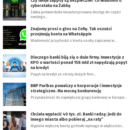
Czy twoje żappsy są bezpieczne? Co wiadomo o
cyberataku na Żabkę
Żabka potwierdziła nieautoryzowany dostęp do części
swojego…
Znajomy prosi o głos na Zofię. Tak oszuści
przejmują konta na WhatsAppie
Wiadomość przychodzi z konta osoby zapisanej w…
Dlaczego banki biją się o duże firmy. Inwestycje z
KPO o wartości ponad 158 mld zł napędzają popyt
na kredyt
Popyt na kredyt ze strony dużych firm…
BNP Paribas powalczy o korporacje i inwestycje
strategiczne. Ma mocną konkurencję
Przynależność do największej grupy bankowej w Europie…
Chciała wypłacić 40 tys. zł. Banki radzą: jedź do
innego miasta albo pobieraj „na raty”
Wypłata większej kwoty gotówki wymaga w większości…