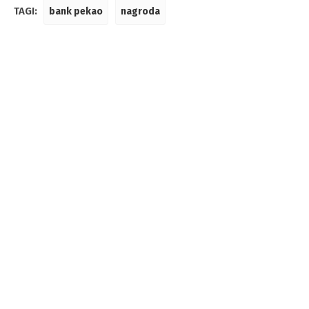
TAGI:
bank pekao
nagroda