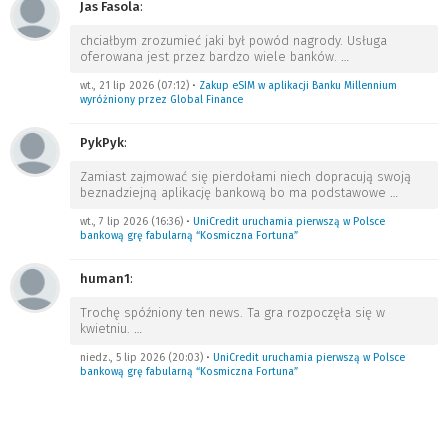
Jas Fasola
:
chciałbym zrozumieć jaki był powód nagrody. Usługa
oferowana jest przez bardzo wiele banków.
…
wt., 21 lip 2026 (07:12)
•
Zakup eSIM w aplikacji Banku Millennium
wyróżniony przez Global Finance
PykPyk
:
Zamiast zajmować się pierdołami niech dopracują swoją
beznadziejną aplikację bankową bo ma podstawowe
…
wt., 7 lip 2026 (16:36)
•
UniCredit uruchamia pierwszą w Polsce
bankową grę fabularną “Kosmiczna Fortuna”
human1
:
Trochę spóźniony ten news. Ta gra rozpoczęła się w
kwietniu.
…
niedz., 5 lip 2026 (20:03)
•
UniCredit uruchamia pierwszą w Polsce
bankową grę fabularną “Kosmiczna Fortuna”