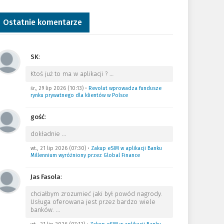
Ostatnie komentarze
SK
:
Ktoś już to ma w aplikacji ?
…
śr., 29 lip 2026 (10:13)
•
Revolut wprowadza fundusze
rynku prywatnego dla klientów w Polsce
gość
:
dokładnie
…
wt., 21 lip 2026 (07:30)
•
Zakup eSIM w aplikacji Banku
Millennium wyróżniony przez Global Finance
Jas Fasola
:
chciałbym zrozumieć jaki był powód nagrody.
Usługa oferowana jest przez bardzo wiele
banków.
…