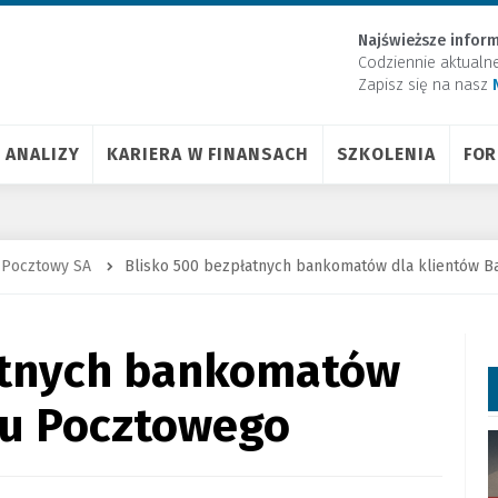
Najświeższe inform
Codziennie aktualn
Zapisz się na nasz
ANALIZY
KARIERA W FINANSACH
SZKOLENIA
FO
 Pocztowy SA
Blisko 500 bezpłatnych bankomatów dla klientów 
atnych bankomatów
ku Pocztowego