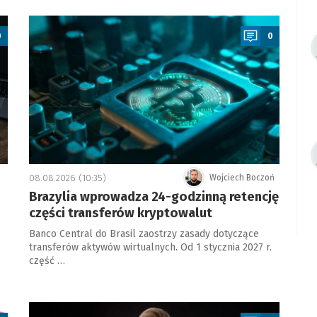
a
0
0
08.08.2026 (10:35)
Wojciech Boczoń
Brazylia wprowadza 24-godzinną retencję
części transferów kryptowalut
Banco Central do Brasil zaostrzy zasady dotyczące
transferów aktywów wirtualnych. Od 1 stycznia 2027 r.
część …
a