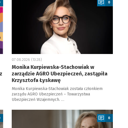
0
0
07.08.2026 (13:28)
Monika Kurpiewska-Stachowiak w
z
zarządzie AGRO Ubezpieczeń, zastąpiła
Krzysztofa Łyskawę
Monika Kurpiewska-Stachowiak została członkiem
zarządu AGRO Ubezpieczeń – Towarzystwa
Ubezpieczeń Wzajemnych. …
a
0
0