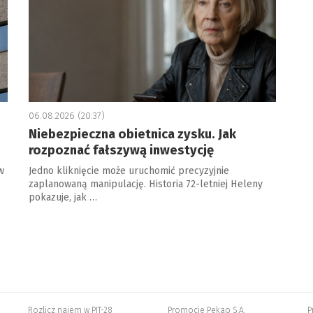
06.08.2026 (20:37)
Niebezpieczna obietnica zysku. Jak
rozpoznać fałszywą inwestycję
w
Jedno kliknięcie może uruchomić precyzyjnie
zaplanowaną manipulację. Historia 72-letniej Heleny
pokazuje, jak …
Rozlicz najem w PIT-28
Promocje Pekao S.A.
P