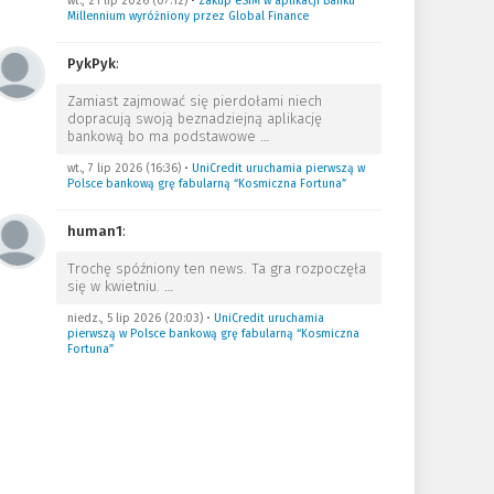
wt., 21 lip 2026 (07:12)
•
Zakup eSIM w aplikacji Banku
Millennium wyróżniony przez Global Finance
PykPyk
:
Zamiast zajmować się pierdołami niech
dopracują swoją beznadziejną aplikację
bankową bo ma podstawowe
…
wt., 7 lip 2026 (16:36)
•
UniCredit uruchamia pierwszą w
Polsce bankową grę fabularną “Kosmiczna Fortuna”
human1
:
Trochę spóźniony ten news. Ta gra rozpoczęła
się w kwietniu.
…
niedz., 5 lip 2026 (20:03)
•
UniCredit uruchamia
pierwszą w Polsce bankową grę fabularną “Kosmiczna
Fortuna”