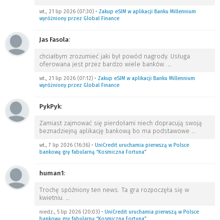
wt., 21 lip 2026 (07:30)
•
Zakup eSIM w aplikacji Banku Millennium
wyróżniony przez Global Finance
Jas Fasola
:
chciałbym zrozumieć jaki był powód nagrody. Usługa
oferowana jest przez bardzo wiele banków.
…
wt., 21 lip 2026 (07:12)
•
Zakup eSIM w aplikacji Banku Millennium
wyróżniony przez Global Finance
PykPyk
:
Zamiast zajmować się pierdołami niech dopracują swoją
beznadziejną aplikację bankową bo ma podstawowe
…
wt., 7 lip 2026 (16:36)
•
UniCredit uruchamia pierwszą w Polsce
bankową grę fabularną “Kosmiczna Fortuna”
human1
:
Trochę spóźniony ten news. Ta gra rozpoczęła się w
kwietniu.
…
niedz., 5 lip 2026 (20:03)
•
UniCredit uruchamia pierwszą w Polsce
bankową grę fabularną “Kosmiczna Fortuna”