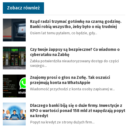
Zobacz również
Rząd radzi trzymać gotówkę na czarną godzinę.
Banki robią wszystko, żeby było o nią trudniej
Osiem lat temu pytałem, co będzie, gdy…
Czy twoje żappsy są bezpieczne? Co wiadomo o
cyberataku na Żabkę
Żabka potwierdziła nieautoryzowany dostęp do części
swojego…
Znajomy prosi o głos na Zofię. Tak oszuści
przejmują konta na WhatsAppie
Wiadomość przychodzi z konta osoby zapisanej w…
Dlaczego banki biją się o duże firmy. Inwestycje z
KPO o wartości ponad 158 mld zł napędzają popyt
na kredyt
Popyt na kredyt ze strony dużych firm…