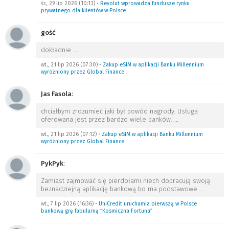
śr., 29 lip 2026 (10:13)
•
Revolut wprowadza fundusze rynku
prywatnego dla klientów w Polsce
gość
:
dokładnie
…
wt., 21 lip 2026 (07:30)
•
Zakup eSIM w aplikacji Banku Millennium
wyróżniony przez Global Finance
Jas Fasola
:
chciałbym zrozumieć jaki był powód nagrody. Usługa
oferowana jest przez bardzo wiele banków.
…
wt., 21 lip 2026 (07:12)
•
Zakup eSIM w aplikacji Banku Millennium
wyróżniony przez Global Finance
PykPyk
:
Zamiast zajmować się pierdołami niech dopracują swoją
beznadziejną aplikację bankową bo ma podstawowe
…
wt., 7 lip 2026 (16:36)
•
UniCredit uruchamia pierwszą w Polsce
bankową grę fabularną “Kosmiczna Fortuna”