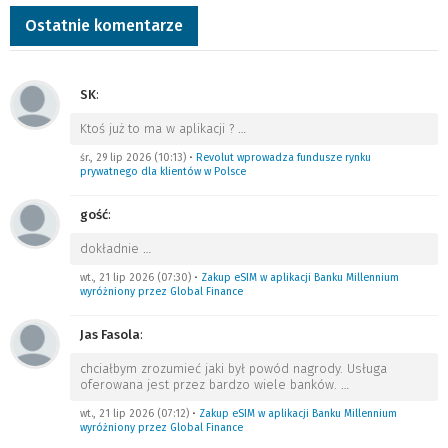
Ostatnie komentarze
SK
:
Ktoś już to ma w aplikacji ?
…
śr., 29 lip 2026 (10:13)
•
Revolut wprowadza fundusze rynku
prywatnego dla klientów w Polsce
gość
:
dokładnie
…
wt., 21 lip 2026 (07:30)
•
Zakup eSIM w aplikacji Banku Millennium
wyróżniony przez Global Finance
Jas Fasola
:
chciałbym zrozumieć jaki był powód nagrody. Usługa
oferowana jest przez bardzo wiele banków.
…
wt., 21 lip 2026 (07:12)
•
Zakup eSIM w aplikacji Banku Millennium
wyróżniony przez Global Finance