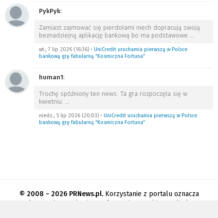
PykPyk
:
Zamiast zajmować się pierdołami niech dopracują swoją
beznadziejną aplikację bankową bo ma podstawowe
…
wt., 7 lip 2026 (16:36)
•
UniCredit uruchamia pierwszą w Polsce
bankową grę fabularną “Kosmiczna Fortuna”
human1
:
Trochę spóźniony ten news. Ta gra rozpoczęła się w
kwietniu.
…
niedz., 5 lip 2026 (20:03)
•
UniCredit uruchamia pierwszą w Polsce
bankową grę fabularną “Kosmiczna Fortuna”
© 2008 − 2026 PRNews.pl.
Korzystanie z portalu oznacza
akceptację
regulaminu
.
Informacja o cookies
.
Polityka
prywatności