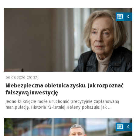
a
0
06.08.2026 (20:37)
Niebezpieczna obietnica zysku. Jak rozpoznać
fałszywą inwestycję
Jedno kliknięcie może uruchomić precyzyjnie zaplanowaną
manipulację. Historia 72-letniej Heleny pokazuje, jak …
a
0