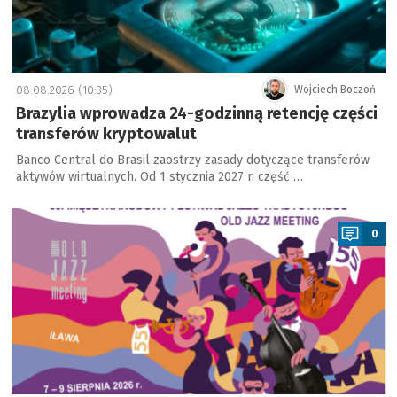
08.08.2026 (10:35)
Wojciech Boczoń
Brazylia wprowadza 24-godzinną retencję części
transferów kryptowalut
Banco Central do Brasil zaostrzy zasady dotyczące transferów
aktywów wirtualnych. Od 1 stycznia 2027 r. część …
a
0