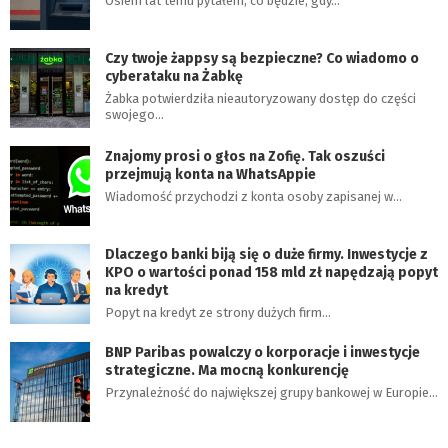
Osiem lat temu pytałem, co będzie, gdy…
Czy twoje żappsy są bezpieczne? Co wiadomo o
cyberataku na Żabkę
Żabka potwierdziła nieautoryzowany dostęp do części
swojego…
Znajomy prosi o głos na Zofię. Tak oszuści
przejmują konta na WhatsAppie
Wiadomość przychodzi z konta osoby zapisanej w…
Dlaczego banki biją się o duże firmy. Inwestycje z
KPO o wartości ponad 158 mld zł napędzają popyt
na kredyt
Popyt na kredyt ze strony dużych firm…
BNP Paribas powalczy o korporacje i inwestycje
strategiczne. Ma mocną konkurencję
Przynależność do największej grupy bankowej w Europie…