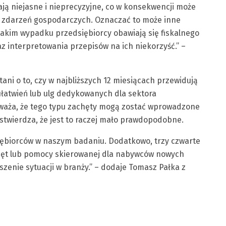
ją niejasne i nieprecyzyjne, co w konsekwencji może
 zdarzeń gospodarczych. Oznaczać to może inne
takim wypadku przedsiębiorcy obawiają się fiskalnego
 interpretowania przepisów na ich niekorzyść.” –
i o to, czy w najbliższych 12 miesiącach przewidują
ułatwień lub ulg dedykowanych dla sektora
waża, że tego typu zachęty mogą zostać wprowadzone
twierdza, że jest to raczej mało prawdopodobne.
iębiorców w naszym badaniu. Dodatkowo, trzy czwarte
hęt lub pomocy skierowanej dla nabywców nowych
enie sytuacji w branży.” – dodaje Tomasz Pałka z