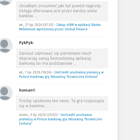
chciałbym zrozumieć jaki był powód nagrody.
Usługa oferowana jest przez bardzo wiele
banków.
…
wt., 21 lip 2026 (07:12)
•
Zakup eSIM w aplikacji Banku
Millennium wyróżniony przez Global Finance
PykPyk
:
Zamiast zajmować się pierdołami niech
dopracują swoją beznadziejną aplikację
bankową bo ma podstawowe
…
wt., 7 lip 2026 (16:36)
•
UniCredit uruchamia pierwszą w
Polsce bankową grę fabularną “Kosmiczna Fortuna”
human1
:
Trochę spóźniony ten news. Ta gra rozpoczęła
się w kwietniu.
…
niedz., 5 lip 2026 (20:03)
•
UniCredit uruchamia
pierwszą w Polsce bankową grę fabularną “Kosmiczna
Fortuna”