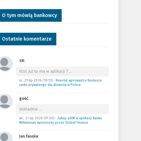
O tym mówią bankowcy
Ostatnie komentarze
SK
:
Ktoś już to ma w aplikacji ?
…
śr., 29 lip 2026 (10:13)
•
Revolut wprowadza fundusze
rynku prywatnego dla klientów w Polsce
gość
:
dokładnie
…
wt., 21 lip 2026 (07:30)
•
Zakup eSIM w aplikacji Banku
Millennium wyróżniony przez Global Finance
Jas Fasola
: