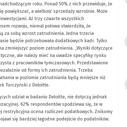
 nadchodzącym roku. Ponad 50% z nich przewiduje, że
się powiększać, a wielkość sprzedaży wzrośnie. Może
inwestycjami. Aż trzy czwarte wszystkich
esem rozwoju, niemal połowa stwierdziła, że
ą za sobą wzrost zatrudnienia. Jedna trzecia
czasie będzie potrzebowała dodatkowych kadr. Tylko
a zmniejszyć poziom zatrudnienia. „Wyniki dotyczące
yczne, ale należy mieć na uwadze specyfikę rynku
orzysta z pracowników tymczasowych. Przedstawione
iezależnie od formy ich zatrudnienia. Trzeba
ahania w poziomie zatrudniania będą mniejsze niż
 Turczyński z Deloitte.
cych udział w badaniu Deloitte, nie dotyczą jednak
yzacyjnej. 62% respondentów spodziewa się, że w
 restrykcyjna ocena rozliczeń podatkowych. Znikomy
ojawi się bardziej łagodne podejście do podatników.