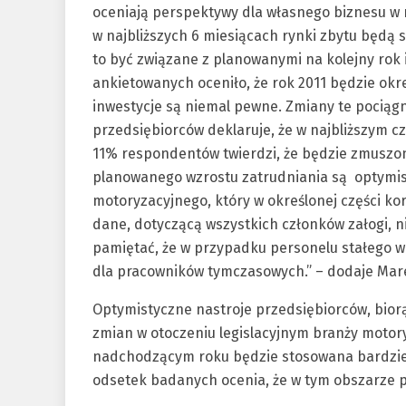
oceniają perspektywy dla własnego biznesu w
w najbliższych 6 miesiącach rynki zbytu będą 
to być związane z planowanymi na kolejny rok 
ankietowanych oceniło, że rok 2011 będzie okr
inwestycje są niemal pewne. Zmiany te pociągn
przedsiębiorców deklaruje, że w najbliższym 
11% respondentów twierdzi, że będzie zmuszon
planowanego wzrostu zatrudniania są optymist
motoryzacyjnego, który w określonej części k
dane, dotyczącą wszystkich członków załogi, n
pamiętać, że w przypadku personelu stałego w
dla pracowników tymczasowych.” – dodaje Marek
Optymistyczne nastroje przedsiębiorców, biorą
zmian w otoczeniu legislacyjnym branży motor
nadchodzącym roku będzie stosowana bardziej
odsetek badanych ocenia, że w tym obszarze p