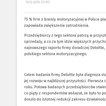
15.12.2010 (11:51)
75 % firm z branży motoryzacyjnej w Polsce plan
zapowiada zwiększenie zatrudnienia.
Przedsiębiorcy z tego sektora patrzą w przys
sprzedaży, a co za tym idzie większych przyc
najnowszego raportu firmy doradczej Deloitte
polskiego sektora motoryzacyjnego.
Celem badania firmy Deloitte była diagnoza s
jej rozwoju w najbliższej przyszłości. Pierwsz
roku. Połowa badanych przedsiębiorców stwierd
co piąty z respondentów wskazał, że było to 
doszło do istotnej redukcji zakresu działalnośc