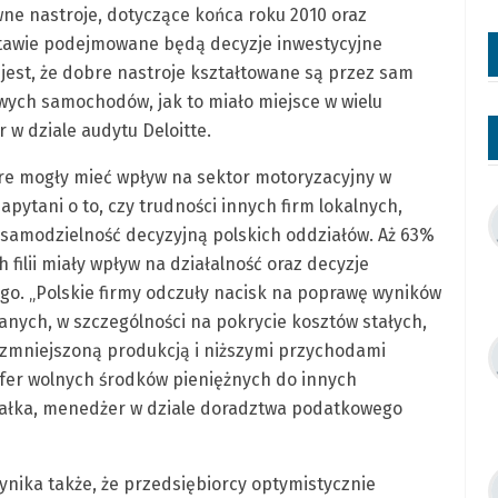
ne nastroje, dotyczące końca roku 2010 oraz
stawie podejmowane będą decyzje inwestycyjne
e jest, że dobre nastroje kształtowane są przez sam
wych samochodów, jak to miało miejsce w wielu
 w dziale audytu Deloitte.
tóre mogły mieć wpływ na sektor motoryzacyjny w
pytani o to, czy trudności innych firm lokalnych,
 samodzielność decyzyjną polskich oddziałów. Aż 63%
 filii miały wpływ na działalność oraz decyzje
o. „Polskie firmy odczuły nacisk na poprawę wyników
ych, w szczególności na pokrycie kosztów stałych,
e zmniejszoną produkcją i niższymi przychodami
nsfer wolnych środków pieniężnych do innych
Pałka, menedżer w dziale doradztwa podatkowego
nika także, że przedsiębiorcy optymistycznie