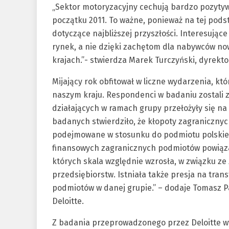
„Sektor motoryzacyjny cechują bardzo pozytyw
początku 2011. To ważne, ponieważ na tej pod
dotyczące najbliższej przyszłości. Interesując
rynek, a nie dzięki zachętom dla nabywców no
krajach.”- stwierdza Marek Turczyński, dyrektor
Mijający rok obfitował w liczne wydarzenia, k
naszym kraju. Respondenci w badaniu zostali za
działających w ramach grupy przełożyły się na
badanych stwierdziło, że kłopoty zagranicznych
podejmowane w stosunku do podmiotu polskieg
finansowych zagranicznych podmiotów powiązan
których skala względnie wzrosła, w związku z
przedsiębiorstw. Istniała także presja na tra
podmiotów w danej grupie.” – dodaje Tomasz 
Deloitte.
Z badania przeprowadzonego przez Deloitte wy