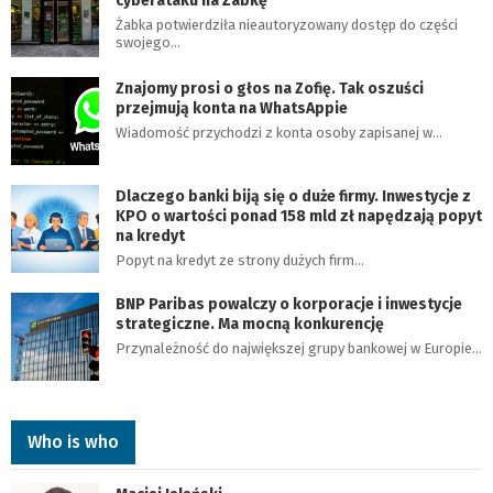
cyberataku na Żabkę
Żabka potwierdziła nieautoryzowany dostęp do części
swojego…
Znajomy prosi o głos na Zofię. Tak oszuści
przejmują konta na WhatsAppie
Wiadomość przychodzi z konta osoby zapisanej w…
Dlaczego banki biją się o duże firmy. Inwestycje z
KPO o wartości ponad 158 mld zł napędzają popyt
na kredyt
Popyt na kredyt ze strony dużych firm…
BNP Paribas powalczy o korporacje i inwestycje
strategiczne. Ma mocną konkurencję
Przynależność do największej grupy bankowej w Europie…
Who is who