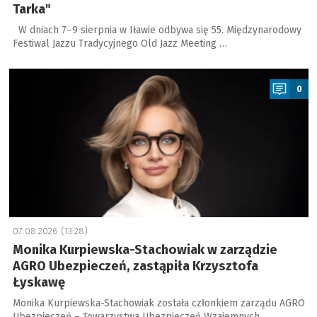
Tarka"
W dniach 7–9 sierpnia w Iławie odbywa się 55. Międzynarodowy
Festiwal Jazzu Tradycyjnego Old Jazz Meeting …
a
0
07.08.2026 (13:28)
Monika Kurpiewska-Stachowiak w zarządzie
AGRO Ubezpieczeń, zastąpiła Krzysztofa
Łyskawę
Monika Kurpiewska-Stachowiak została członkiem zarządu AGRO
Ubezpieczeń – Towarzystwa Ubezpieczeń Wzajemnych. …