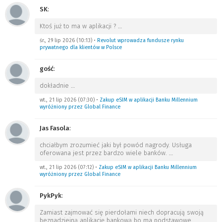
SK
:
Ktoś już to ma w aplikacji ?
…
śr., 29 lip 2026 (10:13)
•
Revolut wprowadza fundusze rynku
prywatnego dla klientów w Polsce
gość
:
dokładnie
…
wt., 21 lip 2026 (07:30)
•
Zakup eSIM w aplikacji Banku Millennium
wyróżniony przez Global Finance
Jas Fasola
:
chciałbym zrozumieć jaki był powód nagrody. Usługa
oferowana jest przez bardzo wiele banków.
…
wt., 21 lip 2026 (07:12)
•
Zakup eSIM w aplikacji Banku Millennium
wyróżniony przez Global Finance
PykPyk
:
Zamiast zajmować się pierdołami niech dopracują swoją
beznadziejną aplikację bankową bo ma podstawowe
…