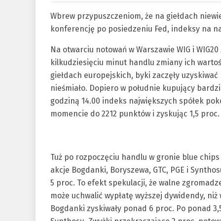
Wbrew przypuszczeniom, że na giełdach niewie
konferencję po posiedzeniu Fed, indeksy na 
Na otwarciu notowań w Warszawie WIG i WIG20 z
kilkudziesięciu minut handlu zmiany ich wartoś
giełdach europejskich, byki zaczęły uzyskiw
nieśmiało. Dopiero w południe kupujący bardzi
godziną 14.00 indeks największych spółek pok
momencie do 2212 punktów i zyskując 1,5 proc.
Tuż po rozpoczęciu handlu w gronie blue chips
akcje Bogdanki, Boryszewa, GTC, PGE i Synthos
5 proc. To efekt spekulacji, że walne zgromadze
może uchwalić wypłatę wyższej dywidendy, niż 
Bogdanki zyskiwały ponad 6 proc. Po ponad 3,