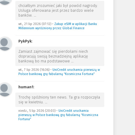
chciałbym zrozumieć jaki był powód nagrody.
Usługa oferowana jest przez bardzo wiele
banków.
…
wt., 21 lip 2026 (07:12)
•
Zakup eSIM w aplikacji Banku
Millennium wyróżniony przez Global Finance
PykPyk
:
Zamiast zajmować się pierdołami niech
dopracują swoją beznadziejną aplikację
bankową bo ma podstawowe
…
wt., 7 lip 2026 (16:36)
•
UniCredit uruchamia pierwszą w
Polsce bankową grę fabularną “Kosmiczna Fortuna”
human1
:
Trochę spóźniony ten news. Ta gra rozpoczęła
się w kwietniu.
…
niedz., 5 lip 2026 (20:03)
•
UniCredit uruchamia
pierwszą w Polsce bankową grę fabularną “Kosmiczna
Fortuna”