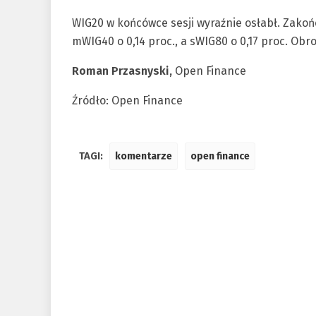
WIG20 w końcówce sesji wyraźnie osłabł. Zakończ
mWIG40 o 0,14 proc., a sWIG80 o 0,17 proc. Obro
Roman Przasnyski,
Open Finance
Źródło: Open Finance
TAGI:
komentarze
open finance