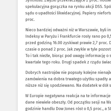
Synthosu. Zwyżki przekraczające 2 proc. notowa
spekulacyjna gorączka na rynku akcji DSS. Spó
sądu o upadłości likwidacyjnej. Papiery niefo
proc.
Nieco bardziej odważni niż w Warszawie, byli 
Indeksy w Paryżu i Frankfurcie rosły rano po 0
przed godziną 16.00 zyskiwał prawie 2,7 proc. 
czasie o ponad 2 proc. Jak zwykle w tyle pozost
To i tak nieźle, biorąc pod uwagę informację o
kwartale tego roku. Drugi spadek z rządu świadc
Dobrych nastrojów nie popsuły kolejne nienajl
zamówienia na dobra trwałego użytku spadły aż
niższe niż się spodziewano. Na dodatek w dół 
W Europie negatywna reakcja na te informacje
dane niewiele obeszły. Od początku sesji na Wa
godzinie handlu Dow Jones rósł o 0,5 proc., a S