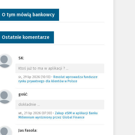
O tym mówią bankowcy
Ostatnie komentarze
SK
:
Ktoś już to ma w aplikacji ?
…
śr., 29 lip 2026 (10:13)
•
Revolut wprowadza fundusze
rynku prywatnego dla klientów w Polsce
gość
:
dokładnie
…
wt., 21 lip 2026 (07:30)
•
Zakup eSIM w aplikacji Banku
Millennium wyróżniony przez Global Finance
Jas Fasola
: