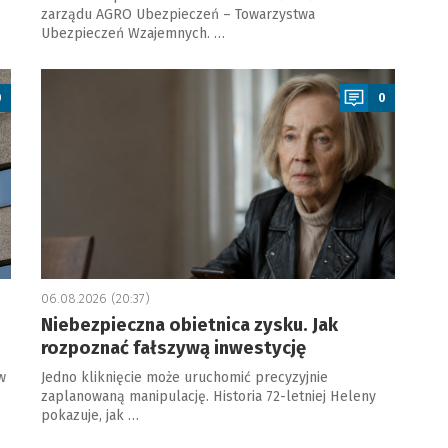
zarządu AGRO Ubezpieczeń – Towarzystwa
Ubezpieczeń Wzajemnych. …
a
0
0
06.08.2026 (20:37)
Niebezpieczna obietnica zysku. Jak
rozpoznać fałszywą inwestycję
w
Jedno kliknięcie może uruchomić precyzyjnie
zaplanowaną manipulację. Historia 72-letniej Heleny
pokazuje, jak …