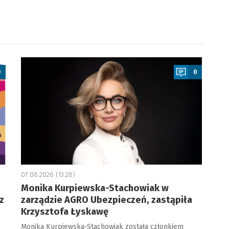
a
0
0
07.08.2026 (13:28)
Monika Kurpiewska-Stachowiak w
z
zarządzie AGRO Ubezpieczeń, zastąpiła
Krzysztofa Łyskawę
Monika Kurpiewska-Stachowiak została członkiem