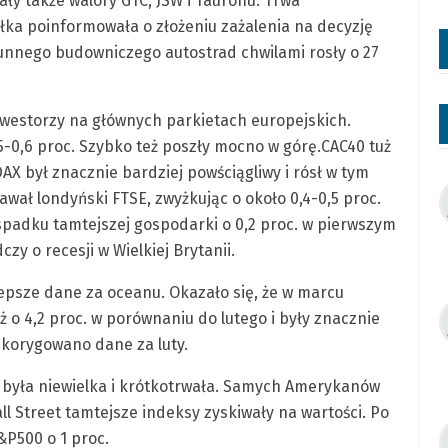
ły także walory GTC, JSW i Tauronu. Trwa
łka poinformowała o złożeniu zażalenia na decyzję
rtunnego budowniczego autostrad chwilami rosły o 27
inwestorzy na głównych parkietach europejskich.
,5-0,6 proc. Szybko też poszły mocno w górę.CAC40 tuż
DAX był znacznie bardziej powściągliwy i rósł w tym
awał londyński FTSE, zwyżkując o około 0,4-0,5 proc.
 spadku tamtejszej gospodarki o 0,2 proc. w pierwszym
zy o recesji w Wielkiej Brytanii.
epsze dane za oceanu. Okazało się, że w marcu
 o 4,2 proc. w porównaniu do lutego i były znacznie
skorygowano dane za luty.
 była niewielka i krótkotrwała. Samych Amerykanów
ll Street tamtejsze indeksy zyskiwały na wartości. Po
&P500 o 1 proc.