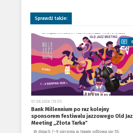
Sprawdź także:
a
07.08.2026 (13:31)
Bank Millennium po raz kolejny
sponsorem festiwalu jazzowego Old Jaz
Meeting „Złota Tarka"
W dniach 7–9 sierpnia w Iławie odbywa się 55.