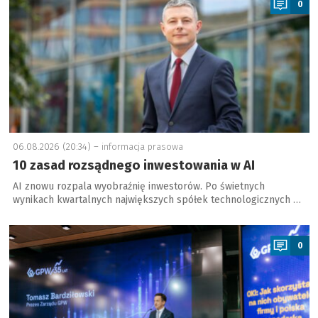
0
06.08.2026 (20:34) –
informacja prasowa
10 zasad rozsądnego inwestowania w AI
AI znowu rozpala wyobraźnię inwestorów. Po świetnych
wynikach kwartalnych największych spółek technologicznych …
a
0