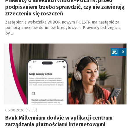
Prawnicy o aneksach WIBOR–POLSTR: przed
podpisaniem trzeba sprawdzić, czy nie zawierają
zrzeczenia się roszczeń
Zastąpienie wskaźnika WIBOR nowym POLSTR ma nastąpić za
pomocą aneksów do umów kredytowych. Prawnicy ostrzegają,
by …
a
0
06.08.2026 (19:56)
Bank Millennium dodaje w aplikacji centrum
zarządzania płatnościami internetowymi