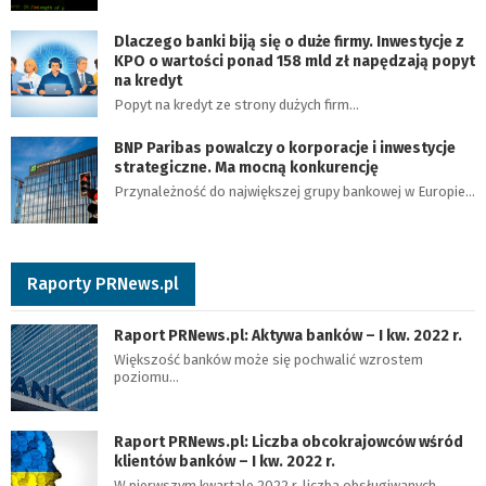
Dlaczego banki biją się o duże firmy. Inwestycje z
KPO o wartości ponad 158 mld zł napędzają popyt
na kredyt
Popyt na kredyt ze strony dużych firm…
BNP Paribas powalczy o korporacje i inwestycje
strategiczne. Ma mocną konkurencję
Przynależność do największej grupy bankowej w Europie…
Raporty PRNews.pl
Raport PRNews.pl: Aktywa banków – I kw. 2022 r.
Większość banków może się pochwalić wzrostem
poziomu…
Raport PRNews.pl: Liczba obcokrajowców wśród
klientów banków – I kw. 2022 r.
W pierwszym kwartale 2022 r. liczba obsługiwanych…