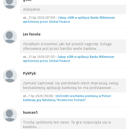
dokładnie
…
wt., 21 lip 2026 (07:30)
•
Zakup eSIM w aplikacji Banku Millennium
wyróżniony przez Global Finance
Jas Fasola
:
chciałbym zrozumieć jaki był powód nagrody. Usługa
oferowana jest przez bardzo wiele banków.
…
wt., 21 lip 2026 (07:12)
•
Zakup eSIM w aplikacji Banku Millennium
wyróżniony przez Global Finance
PykPyk
:
Zamiast zajmować się pierdołami niech dopracują swoją
beznadziejną aplikację bankową bo ma podstawowe
…
wt., 7 lip 2026 (16:36)
•
UniCredit uruchamia pierwszą w Polsce
bankową grę fabularną “Kosmiczna Fortuna”
human1
:
Trochę spóźniony ten news. Ta gra rozpoczęła się w
kwietniu.
…