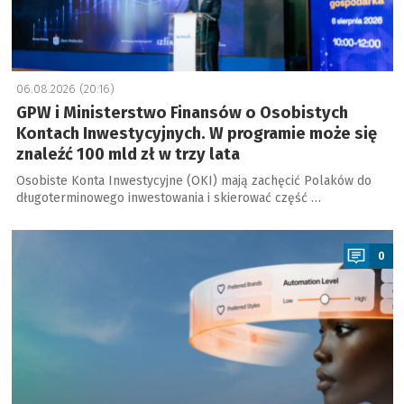
06.08.2026 (20:16)
GPW i Ministerstwo Finansów o Osobistych
Kontach Inwestycyjnych. W programie może się
znaleźć 100 mld zł w trzy lata
Osobiste Konta Inwestycyjne (OKI) mają zachęcić Polaków do
długoterminowego inwestowania i skierować część …
a
0