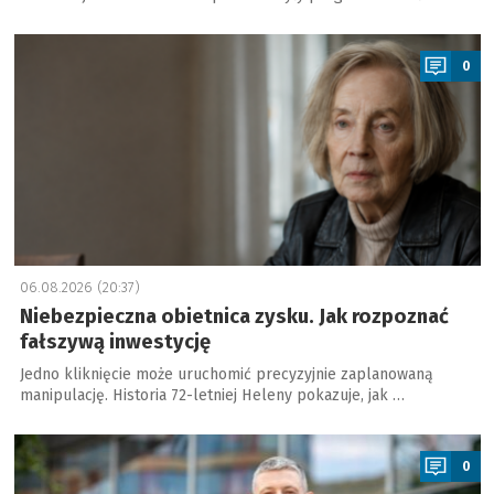
a
0
06.08.2026 (20:37)
Niebezpieczna obietnica zysku. Jak rozpoznać
fałszywą inwestycję
Jedno kliknięcie może uruchomić precyzyjnie zaplanowaną
manipulację. Historia 72-letniej Heleny pokazuje, jak …
a
0