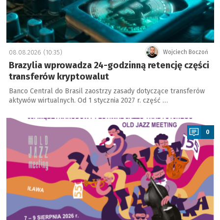
08.08.2026 (10:35)
Wojciech Boczoń
Brazylia wprowadza 24-godzinną retencję części
transferów kryptowalut
Banco Central do Brasil zaostrzy zasady dotyczące transferów
aktywów wirtualnych. Od 1 stycznia 2027 r. część …
a
0