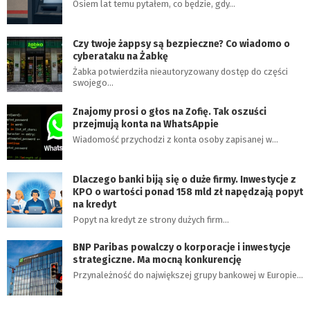
Osiem lat temu pytałem, co będzie, gdy…
Czy twoje żappsy są bezpieczne? Co wiadomo o
cyberataku na Żabkę
Żabka potwierdziła nieautoryzowany dostęp do części
swojego…
Znajomy prosi o głos na Zofię. Tak oszuści
przejmują konta na WhatsAppie
Wiadomość przychodzi z konta osoby zapisanej w…
Dlaczego banki biją się o duże firmy. Inwestycje z
KPO o wartości ponad 158 mld zł napędzają popyt
na kredyt
Popyt na kredyt ze strony dużych firm…
BNP Paribas powalczy o korporacje i inwestycje
strategiczne. Ma mocną konkurencję
Przynależność do największej grupy bankowej w Europie…