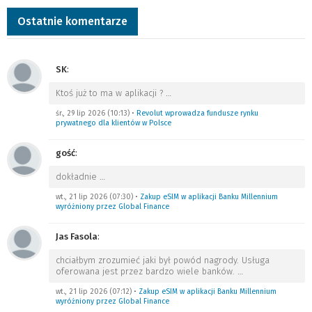
Ostatnie komentarze
SK
:
Ktoś już to ma w aplikacji ?
…
śr., 29 lip 2026 (10:13)
•
Revolut wprowadza fundusze rynku
prywatnego dla klientów w Polsce
gość
:
dokładnie
…
wt., 21 lip 2026 (07:30)
•
Zakup eSIM w aplikacji Banku Millennium
wyróżniony przez Global Finance
Jas Fasola
:
chciałbym zrozumieć jaki był powód nagrody. Usługa
oferowana jest przez bardzo wiele banków.
…
wt., 21 lip 2026 (07:12)
•
Zakup eSIM w aplikacji Banku Millennium
wyróżniony przez Global Finance