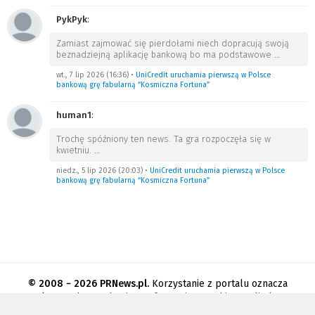
PykPyk
:
Zamiast zajmować się pierdołami niech dopracują swoją
beznadziejną aplikację bankową bo ma podstawowe
…
wt., 7 lip 2026 (16:36)
•
UniCredit uruchamia pierwszą w Polsce
bankową grę fabularną “Kosmiczna Fortuna”
human1
:
Trochę spóźniony ten news. Ta gra rozpoczęła się w
kwietniu.
…
niedz., 5 lip 2026 (20:03)
•
UniCredit uruchamia pierwszą w Polsce
bankową grę fabularną “Kosmiczna Fortuna”
© 2008 − 2026 PRNews.pl.
Korzystanie z portalu oznacza
akceptację
regulaminu
.
Informacja o cookies
.
Polityka
prywatności