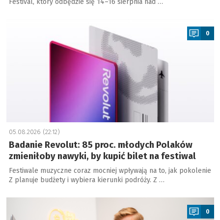
Festival, który odbędzie się 14–16 sierpnia nad …
a
0
05.08.2026 (22:12)
Badanie Revolut: 85 proc. młodych Polaków
zmieniłoby nawyki, by kupić bilet na festiwal
Festiwale muzyczne coraz mocniej wpływają na to, jak pokolenie
Z planuje budżety i wybiera kierunki podróży. Z …
a
0