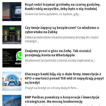
Rząd radzi trzymać gotówkę na czarną godzinę.
Banki robią wszystko, żeby było o nią trudniej
Osiem lat temu pytałem, co będzie, gdy…
Czy twoje żappsy są bezpieczne? Co wiadomo o
cyberataku na Żabkę
Żabka potwierdziła nieautoryzowany dostęp do części
swojego…
Znajomy prosi o głos na Zofię. Tak oszuści
przejmują konta na WhatsAppie
Wiadomość przychodzi z konta osoby zapisanej w…
Dlaczego banki biją się o duże firmy. Inwestycje z
KPO o wartości ponad 158 mld zł napędzają popyt
na kredyt
Popyt na kredyt ze strony dużych firm…
BNP Paribas powalczy o korporacje i inwestycje
strategiczne. Ma mocną konkurencję