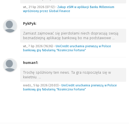
wt., 21 lip 2026 (07:12)
•
Zakup eSIM w aplikacji Banku Millennium
wyróżniony przez Global Finance
PykPyk
:
Zamiast zajmować się pierdołami niech dopracują swoją
beznadziejną aplikację bankową bo ma podstawowe
…
wt., 7 lip 2026 (16:36)
•
UniCredit uruchamia pierwszą w Polsce
bankową grę fabularną “Kosmiczna Fortuna”
human1
:
Trochę spóźniony ten news. Ta gra rozpoczęła się w
kwietniu.
…
niedz., 5 lip 2026 (20:03)
•
UniCredit uruchamia pierwszą w Polsce
bankową grę fabularną “Kosmiczna Fortuna”