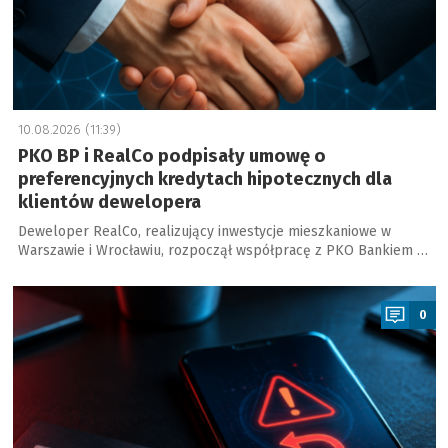
10.08.2026 (11:39)
PKO BP i RealCo podpisały umowę o
preferencyjnych kredytach hipotecznych dla
klientów dewelopera
Deweloper RealCo, realizujący inwestycje mieszkaniowe w
Warszawie i Wrocławiu, rozpoczął współpracę z PKO Bankiem …
a
0