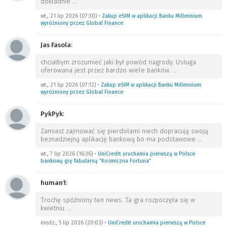
dokładnie
…
wt., 21 lip 2026 (07:30)
•
Zakup eSIM w aplikacji Banku Millennium
wyróżniony przez Global Finance
Jas Fasola
:
chciałbym zrozumieć jaki był powód nagrody. Usługa
oferowana jest przez bardzo wiele banków.
…
wt., 21 lip 2026 (07:12)
•
Zakup eSIM w aplikacji Banku Millennium
wyróżniony przez Global Finance
PykPyk
:
Zamiast zajmować się pierdołami niech dopracują swoją
beznadziejną aplikację bankową bo ma podstawowe
…
wt., 7 lip 2026 (16:36)
•
UniCredit uruchamia pierwszą w Polsce
bankową grę fabularną “Kosmiczna Fortuna”
human1
:
Trochę spóźniony ten news. Ta gra rozpoczęła się w
kwietniu.
…
niedz., 5 lip 2026 (20:03)
•
UniCredit uruchamia pierwszą w Polsce