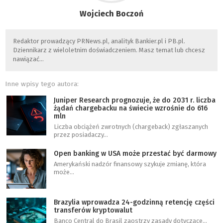
Wojciech Boczoń
Redaktor prowadzący PRNews.pl, analityk Bankier.pl i PB.pl.
Dziennikarz z wieloletnim doświadczeniem. Masz temat lub chcesz
nawiązać…
Inne wpisy tego autora:
Juniper Research prognozuje, że do 2031 r. liczba
żądań chargebacku na świecie wzrośnie do 616
mln
Liczba obciążeń zwrotnych (chargeback) zgłaszanych
przez posiadaczy…
Open banking w USA może przestać być darmowy
Amerykański nadzór finansowy szykuje zmianę, która
może…
Brazylia wprowadza 24-godzinną retencję części
transferów kryptowalut
Banco Central do Brasil zaostrzy zasady dotyczące…