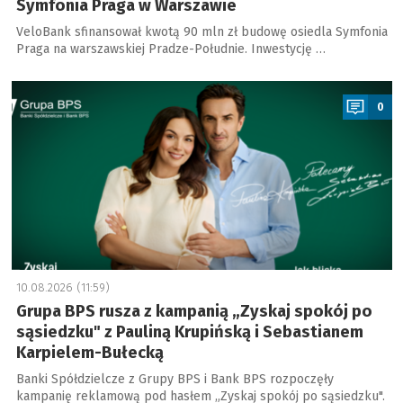
Symfonia Praga w Warszawie
VeloBank sfinansował kwotą 90 mln zł budowę osiedla Symfonia
Praga na warszawskiej Pradze-Południe. Inwestycję …
a
0
10.08.2026 (11:59)
Grupa BPS rusza z kampanią „Zyskaj spokój po
sąsiedzku" z Pauliną Krupińską i Sebastianem
Karpielem-Bułecką
Banki Spółdzielcze z Grupy BPS i Bank BPS rozpoczęły
kampanię reklamową pod hasłem „Zyskaj spokój po sąsiedzku".