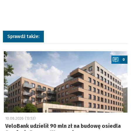
Sprawdź także:
a
0
10.08.2026 (13:53)
VeloBank udzielił 90 mln zł na budowę osiedla