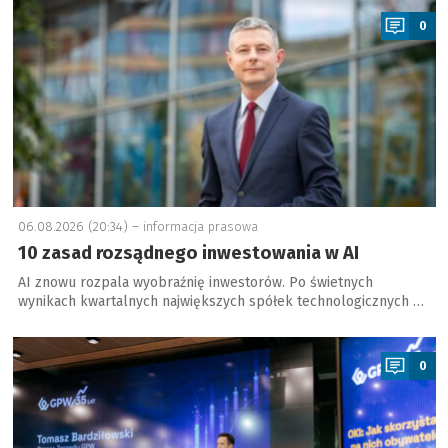
0
06.08.2026 (20:34) –
informacja prasowa
10 zasad rozsądnego inwestowania w AI
AI znowu rozpala wyobraźnię inwestorów. Po świetnych
wynikach kwartalnych największych spółek technologicznych …
a
0