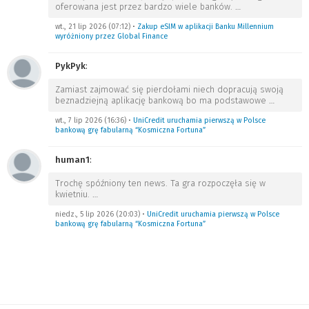
oferowana jest przez bardzo wiele banków.
…
wt., 21 lip 2026 (07:12)
•
Zakup eSIM w aplikacji Banku Millennium
wyróżniony przez Global Finance
PykPyk
:
Zamiast zajmować się pierdołami niech dopracują swoją
beznadziejną aplikację bankową bo ma podstawowe
…
wt., 7 lip 2026 (16:36)
•
UniCredit uruchamia pierwszą w Polsce
bankową grę fabularną “Kosmiczna Fortuna”
human1
:
Trochę spóźniony ten news. Ta gra rozpoczęła się w
kwietniu.
…
niedz., 5 lip 2026 (20:03)
•
UniCredit uruchamia pierwszą w Polsce
bankową grę fabularną “Kosmiczna Fortuna”