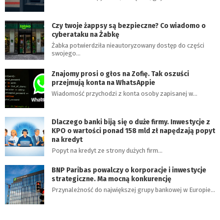
Czy twoje żappsy są bezpieczne? Co wiadomo o
cyberataku na Żabkę
Żabka potwierdziła nieautoryzowany dostęp do części
swojego…
Znajomy prosi o głos na Zofię. Tak oszuści
przejmują konta na WhatsAppie
Wiadomość przychodzi z konta osoby zapisanej w…
Dlaczego banki biją się o duże firmy. Inwestycje z
KPO o wartości ponad 158 mld zł napędzają popyt
na kredyt
Popyt na kredyt ze strony dużych firm…
BNP Paribas powalczy o korporacje i inwestycje
strategiczne. Ma mocną konkurencję
Przynależność do największej grupy bankowej w Europie…