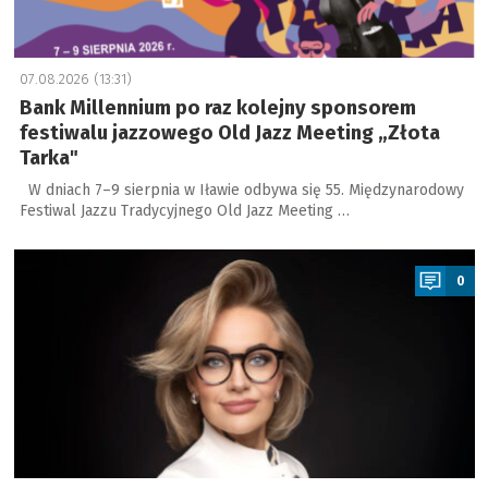
07.08.2026 (13:31)
Bank Millennium po raz kolejny sponsorem
festiwalu jazzowego Old Jazz Meeting „Złota
Tarka"
W dniach 7–9 sierpnia w Iławie odbywa się 55. Międzynarodowy
Festiwal Jazzu Tradycyjnego Old Jazz Meeting …
a
0