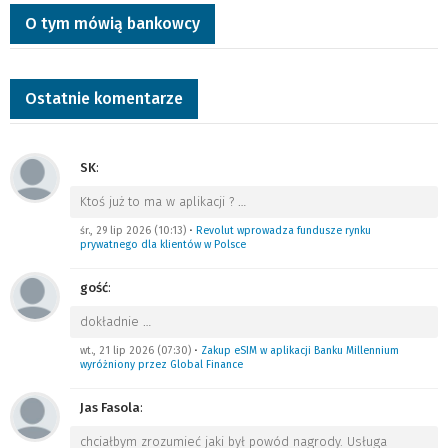
O tym mówią bankowcy
Ostatnie komentarze
SK
:
Ktoś już to ma w aplikacji ?
…
śr., 29 lip 2026 (10:13)
•
Revolut wprowadza fundusze rynku
prywatnego dla klientów w Polsce
gość
:
dokładnie
…
wt., 21 lip 2026 (07:30)
•
Zakup eSIM w aplikacji Banku Millennium
wyróżniony przez Global Finance
Jas Fasola
:
chciałbym zrozumieć jaki był powód nagrody. Usługa