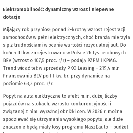
Elektromobilność: dynamiczny wzrost i niepewne
dotacje
Mijający rok przyniósł ponad 2-krotny wzrost rejestracji
samochodów w pełni elektrycznych, choć branża mierzyła
się z trudnościami w ocenie wartości rezydualnej aut. Do
końca III kw. zarejestrowano w Polsce 26 tys. osobowych
BEV (wzrost o 107,5 proc. r/r) – podają PZPM i KPMG.
Trend widać też w sprzedaży PKO Leasing – 219,4 mln
finansowania BEV po III kw. br. przy dynamice na
poziomie 63,3 proc. r/r.
Popyt na auta elektryczne to efekt m.in. dużej liczby
pojazdów na stokach, wzrostu konkurencyjności i
związanej z nimi wyraźnej obniżki cen. W 2026 r. można
spodziewać się utrzymania wysokiego popytu, ale duże
znaczenie będą miały losy programu NaszEauto – budżet