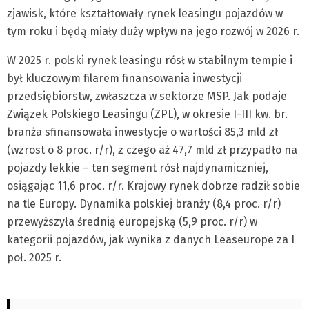
zjawisk, które kształtowały rynek leasingu pojazdów w
tym roku i będą miały duży wpływ na jego rozwój w 2026 r.
W 2025 r. polski rynek leasingu rósł w stabilnym tempie i
był kluczowym filarem finansowania inwestycji
przedsiębiorstw, zwłaszcza w sektorze MSP. Jak podaje
Związek Polskiego Leasingu (ZPL), w okresie I-III kw. br.
branża sfinansowała inwestycje o wartości 85,3 mld zł
(wzrost o 8 proc. r/r), z czego aż 47,7 mld zł przypadło na
pojazdy lekkie – ten segment rósł najdynamiczniej,
osiągając 11,6 proc. r/r. Krajowy rynek dobrze radził sobie
na tle Europy. Dynamika polskiej branży (8,4 proc. r/r)
przewyższyła średnią europejską (5,9 proc. r/r) w
kategorii pojazdów, jak wynika z danych Leaseurope za I
poł. 2025 r.