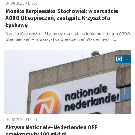
07.08.2026 (13:28)
Monika Kurpiewska-Stachowiak w zarządzie
AGRO Ubezpieczeń, zastąpiła Krzysztofa
Łyskawę
Monika Kurpiewska-Stachowiak została członkiem zarządu AGRO
Ubezpieczeń – Towarzystwa Ubezpieczeń Wzajemnych. …
a
0
07.08.2026 (13:24)
Aktywa Nationale-Nederlanden OFE
przekroczyły 100 mld zł