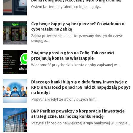
Banki robią wszystko, żeby było o nią trudniej
Osiem lat temu pytałem, co będzie, gdy…
Czy twoje żappsy są bezpieczne? Co wiadomo o
cyberataku na Żabkę
Żabka potwierdziła nieautoryzowany dostęp do części
swojego…
Znajomy prosi o głos na Zofię. Tak oszuści
przejmują konta na WhatsAppie
Wiadomość przychodzi z konta osoby zapisanej w…
Dlaczego banki biją się o duże firmy. Inwestycje z
KPO o wartości ponad 158 mld zł napędzają popyt
na kredyt
Popyt na kredyt ze strony dużych firm…
BNP Paribas powalczy o korporacje i inwestycje
strategiczne. Ma mocną konkurencję
Przynależność do największej grupy bankowej w Europie…