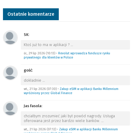
Ostatnie komentarze
SK
:
Ktoś już to ma w aplikacji ?
…
śr., 29 lip 2026 (10:13)
•
Revolut wprowadza fundusze rynku
prywatnego dla klientów w Polsce
gość
:
dokładnie
…
wt., 21 lip 2026 (07:30)
•
Zakup eSIM w aplikacji Banku Millennium
wyróżniony przez Global Finance
Jas Fasola
:
chciałbym zrozumieć jaki był powód nagrody. Usługa
oferowana jest przez bardzo wiele banków.
…
wt., 21 lip 2026 (07:12)
•
Zakup eSIM w aplikacji Banku Millennium