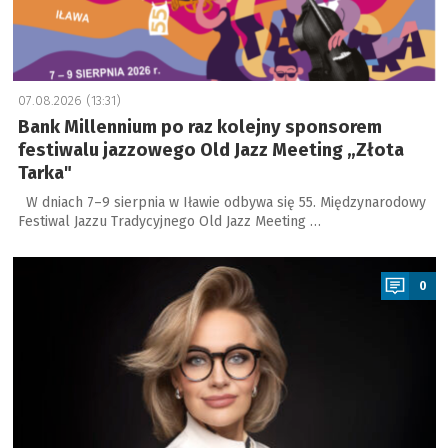
07.08.2026 (13:31)
Bank Millennium po raz kolejny sponsorem
festiwalu jazzowego Old Jazz Meeting „Złota
Tarka"
W dniach 7–9 sierpnia w Iławie odbywa się 55. Międzynarodowy
Festiwal Jazzu Tradycyjnego Old Jazz Meeting …
a
0