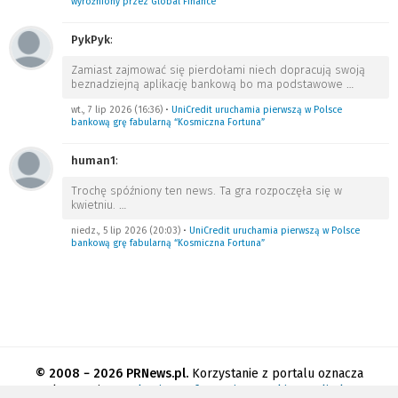
wyróżniony przez Global Finance
PykPyk
:
Zamiast zajmować się pierdołami niech dopracują swoją
beznadziejną aplikację bankową bo ma podstawowe
…
wt., 7 lip 2026 (16:36)
•
UniCredit uruchamia pierwszą w Polsce
bankową grę fabularną “Kosmiczna Fortuna”
human1
:
Trochę spóźniony ten news. Ta gra rozpoczęła się w
kwietniu.
…
niedz., 5 lip 2026 (20:03)
•
UniCredit uruchamia pierwszą w Polsce
bankową grę fabularną “Kosmiczna Fortuna”
© 2008 − 2026 PRNews.pl.
Korzystanie z portalu oznacza
akceptację
regulaminu
.
Informacja o cookies
.
Polityka