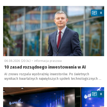
a
0
06.08.2026 (20:34) –
informacja prasowa
10 zasad rozsądnego inwestowania w AI
AI znowu rozpala wyobraźnię inwestorów. Po świetnych
wynikach kwartalnych największych spółek technologicznych …
a
0