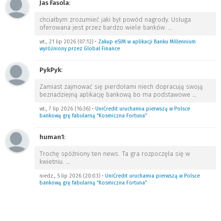
Jas Fasola
:
chciałbym zrozumieć jaki był powód nagrody. Usługa
oferowana jest przez bardzo wiele banków.
…
wt., 21 lip 2026 (07:12)
•
Zakup eSIM w aplikacji Banku Millennium
wyróżniony przez Global Finance
PykPyk
:
Zamiast zajmować się pierdołami niech dopracują swoją
beznadziejną aplikację bankową bo ma podstawowe
…
wt., 7 lip 2026 (16:36)
•
UniCredit uruchamia pierwszą w Polsce
bankową grę fabularną “Kosmiczna Fortuna”
human1
:
Trochę spóźniony ten news. Ta gra rozpoczęła się w
kwietniu.
…
niedz., 5 lip 2026 (20:03)
•
UniCredit uruchamia pierwszą w Polsce
bankową grę fabularną “Kosmiczna Fortuna”