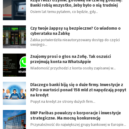
Rząd radzi trzymać gotówkę na czarną godzinę.
Banki robią wszystko, żeby było o nią trudniej
Osiem lat temu pytałem, co będzie, gdy…
Czy twoje żappsy są bezpieczne? Co wiadomo o
cyberataku na Żabkę
Żabka potwierdziła nieautoryzowany dostęp do części
swojego…
Znajomy prosi o głos na Zofię. Tak oszuści
przejmują konta na WhatsAppie
Wiadomość przychodzi z konta osoby zapisanej w…
Dlaczego banki biją się o duże firmy. Inwestycje z
KPO o wartości ponad 158 mld zł napędzają popyt
na kredyt
Popyt na kredyt ze strony dużych firm…
BNP Paribas powalczy o korporacje i inwestycje
strategiczne. Ma mocną konkurencję
Przynależność do największej grupy bankowej w Europie…