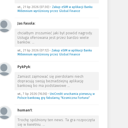
wt., 21 lip 2026 (07:30)
•
Zakup eSIM w aplikacji Banku
Millennium wyróżniony przez Global Finance
Jas Fasola
:
chciałbym zrozumieć jaki był powód nagrody.
Usługa oferowana jest przez bardzo wiele
banków.
…
wt., 21 lip 2026 (07:12)
•
Zakup eSIM w aplikacji Banku
Millennium wyróżniony przez Global Finance
PykPyk
:
Zamiast zajmować się pierdołami niech
dopracują swoją beznadziejną aplikację
bankową bo ma podstawowe
…
wt., 7 lip 2026 (16:36)
•
UniCredit uruchamia pierwszą w
Polsce bankową grę fabularną “Kosmiczna Fortuna”
human1
:
Trochę spóźniony ten news. Ta gra rozpoczęła
się w kwietniu.
…