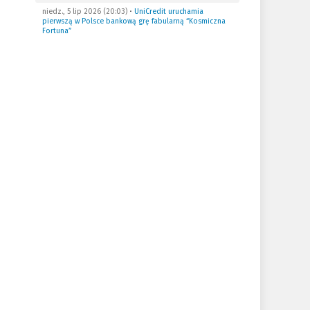
niedz., 5 lip 2026 (20:03)
•
UniCredit uruchamia
pierwszą w Polsce bankową grę fabularną “Kosmiczna
Fortuna”