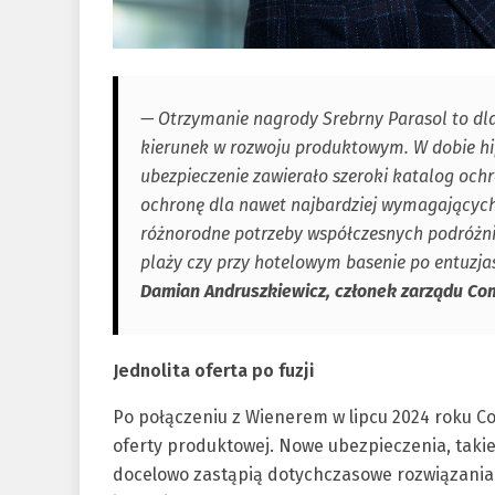
— Otrzymanie nagrody Srebrny Parasol to dla 
kierunek w rozwoju produktowym. W dobie hip
ubezpieczenie zawierało szeroki katalog oc
ochronę dla nawet najbardziej wymagającyc
różnorodne potrzeby współczesnych podróżn
plaży czy przy hotelowym basenie po entuz
Damian Andruszkiewicz, członek zarządu Co
Jednolita oferta po fuzji
Po połączeniu z Wienerem w lipcu 2024 roku Co
oferty produktowej. Nowe ubezpieczenia, tak
docelowo zastąpią dotychczasowe rozwiązania o