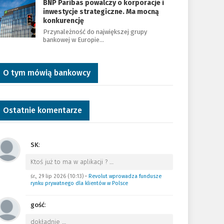
BNP Paribas powalczy o korporacje i
inwestycje strategiczne. Ma mocną
konkurencję
Przynależność do największej grupy
bankowej w Europie…
O tym mówią bankowcy
Ostatnie komentarze
SK
:
Ktoś już to ma w aplikacji ?
…
śr., 29 lip 2026 (10:13)
•
Revolut wprowadza fundusze
rynku prywatnego dla klientów w Polsce
gość
:
dokładnie
…