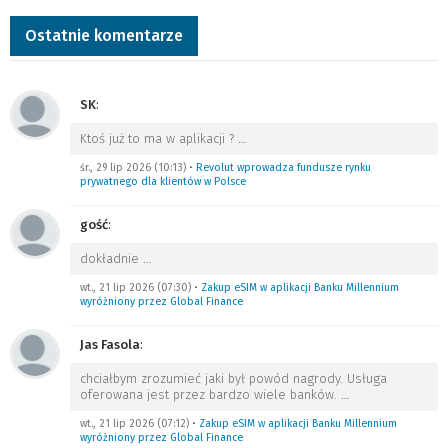
Ostatnie komentarze
SK
:
Ktoś już to ma w aplikacji ?
…
śr., 29 lip 2026 (10:13)
•
Revolut wprowadza fundusze rynku
prywatnego dla klientów w Polsce
gość
:
dokładnie
…
wt., 21 lip 2026 (07:30)
•
Zakup eSIM w aplikacji Banku Millennium
wyróżniony przez Global Finance
Jas Fasola
:
chciałbym zrozumieć jaki był powód nagrody. Usługa
oferowana jest przez bardzo wiele banków.
…
wt., 21 lip 2026 (07:12)
•
Zakup eSIM w aplikacji Banku Millennium
wyróżniony przez Global Finance