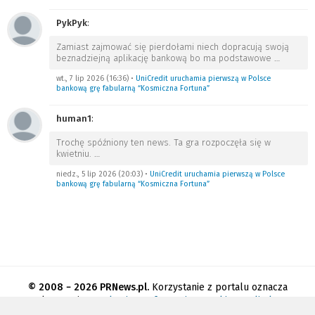
PykPyk
:
Zamiast zajmować się pierdołami niech dopracują swoją
beznadziejną aplikację bankową bo ma podstawowe
…
wt., 7 lip 2026 (16:36)
•
UniCredit uruchamia pierwszą w Polsce
bankową grę fabularną “Kosmiczna Fortuna”
human1
:
Trochę spóźniony ten news. Ta gra rozpoczęła się w
kwietniu.
…
niedz., 5 lip 2026 (20:03)
•
UniCredit uruchamia pierwszą w Polsce
bankową grę fabularną “Kosmiczna Fortuna”
© 2008 − 2026 PRNews.pl.
Korzystanie z portalu oznacza
akceptację
regulaminu
.
Informacja o cookies
.
Polityka
prywatności