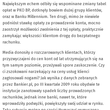
Największym echem odbiły się wspominane zmiany tabel
opłat w PKO BP, dotknęły bowiem dużej grupy klientów,
oraz w Banku Millennium. Ten drugi, mimo że niewiele
podniósł stawkę opłaty za prowadzenie konta, mocno
zaostrzył możliwości zwolnienia z tej opłaty, praktycznie
zamykając większości klientom drogę do bezpłatnego
rachunku.
Media donosiły o rozczarowanych klientach, którzy
przyzwyczajeni do cen kont od lat utrzymujących się na
tym samym poziomie, przeżywali spore zaskoczenie. Czy
ci zszokowani narzekający na ceny usług klienci
zagłosowali nogami? Jak wynika z danych zebranych
przez Bankier.pl, po III kwartale 2009 roku obydwie te
instytucje zanotowały spadek liczby prowadzonych
rachunków, jednak inne banki, nawet te, które
wprowadziły podwyżki, powiększyły swój udział w rynku.
Taką sytuację można po części tłumaczyć wymuszoną