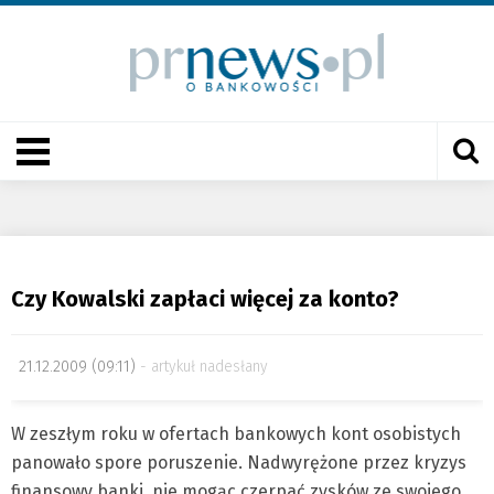
Czy Kowalski zapłaci więcej za konto?
21.12.2009 (09:11)
artykuł nadesłany
W zeszłym roku w ofertach bankowych kont osobistych
panowało spore poruszenie. Nadwyrężone przez kryzys
finansowy banki, nie mogąc czerpać zysków ze swojego