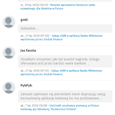
śr., 29 lip 2026 (10:13)
•
Revolut wprowadza fundusze rynku
prywatnego dla klientów w Polsce
gość
:
dokładnie
…
wt., 21 lip 2026 (07:30)
•
Zakup eSIM w aplikacji Banku Millennium
wyróżniony przez Global Finance
Jas Fasola
:
chciałbym zrozumieć jaki był powód nagrody. Usługa
oferowana jest przez bardzo wiele banków.
…
wt., 21 lip 2026 (07:12)
•
Zakup eSIM w aplikacji Banku Millennium
wyróżniony przez Global Finance
PykPyk
:
Zamiast zajmować się pierdołami niech dopracują swoją
beznadziejną aplikację bankową bo ma podstawowe
…
wt., 7 lip 2026 (16:36)
•
UniCredit uruchamia pierwszą w Polsce
bankową grę fabularną “Kosmiczna Fortuna”