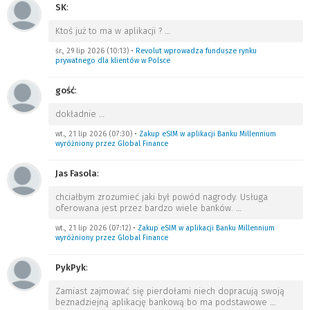
SK
:
Ktoś już to ma w aplikacji ?
…
śr., 29 lip 2026 (10:13)
•
Revolut wprowadza fundusze rynku
prywatnego dla klientów w Polsce
gość
:
dokładnie
…
wt., 21 lip 2026 (07:30)
•
Zakup eSIM w aplikacji Banku Millennium
wyróżniony przez Global Finance
Jas Fasola
:
chciałbym zrozumieć jaki był powód nagrody. Usługa
oferowana jest przez bardzo wiele banków.
…
wt., 21 lip 2026 (07:12)
•
Zakup eSIM w aplikacji Banku Millennium
wyróżniony przez Global Finance
PykPyk
:
Zamiast zajmować się pierdołami niech dopracują swoją
beznadziejną aplikację bankową bo ma podstawowe
…