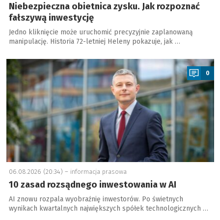
Niebezpieczna obietnica zysku. Jak rozpoznać
fałszywą inwestycję
Jedno kliknięcie może uruchomić precyzyjnie zaplanowaną
manipulację. Historia 72-letniej Heleny pokazuje, jak …
a
0
06.08.2026 (20:34) –
informacja prasowa
10 zasad rozsądnego inwestowania w AI
AI znowu rozpala wyobraźnię inwestorów. Po świetnych
wynikach kwartalnych największych spółek technologicznych …