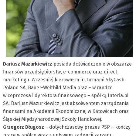
Dariusz Mazurkiewicz
posiada doświadczenie w obszarze
finansów przedsiębiorstw, e-commerce oraz direct
marketingu. Wcześniej kierował m.in. firmami SkyCash
Poland SA, Bauer-Weltbild Media oraz – w randze
wiceprezesa i dyrektora finansowego – spółką Interia.pl
SA. Dariusz Mazurkiewicz jest absolwentem zarządzania
finansami na Akademii Ekonomicznej w Katowicach oraz
Śląskiej Międzynarodowej Szkoły Handlowej.
Grzegorz Długosz
– dotychczasowy prezes PSP – kończy
pracę w spółce wraz z upływem kadencji zarządu.