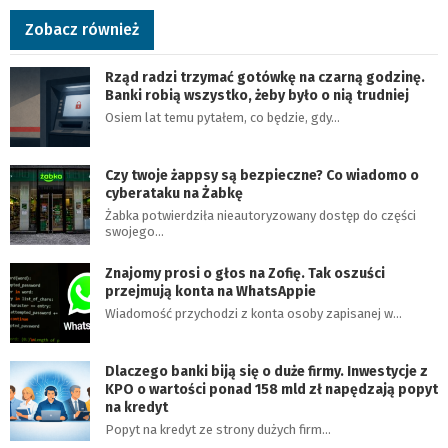
Zobacz również
Rząd radzi trzymać gotówkę na czarną godzinę.
Banki robią wszystko, żeby było o nią trudniej
Osiem lat temu pytałem, co będzie, gdy…
Czy twoje żappsy są bezpieczne? Co wiadomo o
cyberataku na Żabkę
Żabka potwierdziła nieautoryzowany dostęp do części
swojego…
Znajomy prosi o głos na Zofię. Tak oszuści
przejmują konta na WhatsAppie
Wiadomość przychodzi z konta osoby zapisanej w…
Dlaczego banki biją się o duże firmy. Inwestycje z
KPO o wartości ponad 158 mld zł napędzają popyt
na kredyt
Popyt na kredyt ze strony dużych firm…