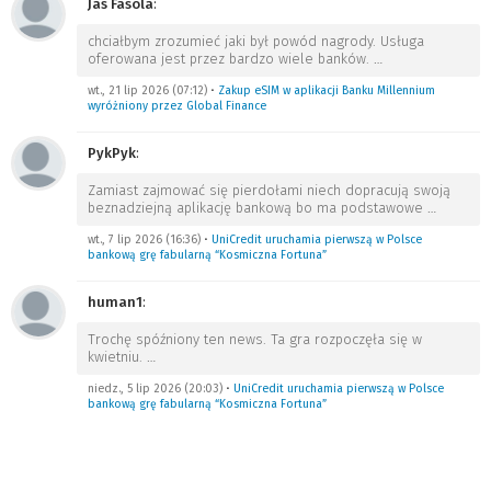
Jas Fasola
:
chciałbym zrozumieć jaki był powód nagrody. Usługa
oferowana jest przez bardzo wiele banków.
…
wt., 21 lip 2026 (07:12)
•
Zakup eSIM w aplikacji Banku Millennium
wyróżniony przez Global Finance
PykPyk
:
Zamiast zajmować się pierdołami niech dopracują swoją
beznadziejną aplikację bankową bo ma podstawowe
…
wt., 7 lip 2026 (16:36)
•
UniCredit uruchamia pierwszą w Polsce
bankową grę fabularną “Kosmiczna Fortuna”
human1
:
Trochę spóźniony ten news. Ta gra rozpoczęła się w
kwietniu.
…
niedz., 5 lip 2026 (20:03)
•
UniCredit uruchamia pierwszą w Polsce
bankową grę fabularną “Kosmiczna Fortuna”