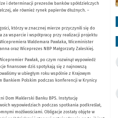
dze i determinacji prezesów banków spółdzielczych
ielczej, ale również rynek papierów dłużnych. –
ści, którzy w znacznej mierze przyczynili się do
za wsparcie i współpracę przy realizacji projektu
o Wicepremiera Waldemara Pawlaka, Wiceminister
nna oraz Wiceprezes NBP Małgorzaty Zaleskiej.
 Wicepremier Pawlak, po czym rozwinął wypowiedź
ucje finansowe dziś spotykają się z najnowszą
towaliśmy w ubiegłym roku wspólnie z Krajowym
 Bankiem Polskim podczas konferencji w Krynicy
łni Dom Maklerski Banku BPS. Instytucję
woich wypowiedziach podczas spotkania podkreślał,
omnymi możliwościami. Obligacje zostały objęte w