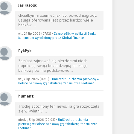
Jas Fasola
:
chciałbym zrozumieć jaki był powód nagrody.
Usługa oferowana jest przez bardzo wiele
banków.
…
wt., 21 lip 2026 (07:12)
•
Zakup eSIM w aplikacji Banku
Millennium wyróżniony przez Global Finance
PykPyk
:
Zamiast zajmować się pierdołami niech
dopracują swoją beznadziejną aplikację
bankową bo ma podstawowe
…
wt., 7 lip 2026 (16:36)
•
UniCredit uruchamia pierwszą w
Polsce bankową grę fabularną “Kosmiczna Fortuna”
human1
:
Trochę spóźniony ten news. Ta gra rozpoczęła
się w kwietniu.
…
niedz., 5 lip 2026 (20:03)
•
UniCredit uruchamia
pierwszą w Polsce bankową grę fabularną “Kosmiczna
Fortuna”