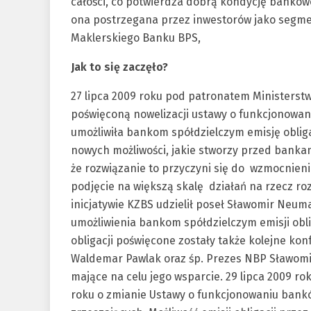
całości, co potwierdza dobrą kondycję bankowośc
ona postrzegana przez inwestorów jako segme
Maklerskiego Banku BPS,
Jak to się zaczęło?
27 lipca 2009 roku pod patronatem Ministerst
poświęconą nowelizacji ustawy o funkcjonowani
umożliwiła bankom spółdzielczym emisję obliga
nowych możliwości, jakie stworzy przed bankam
że rozwiązanie to przyczyni się do wzmocnieni
podjęcie na większą skalę działań na rzecz r
inicjatywie KZBS udzielił poseł Sławomir Neum
umożliwienia bankom spółdzielczym emisji obl
obligacji poświęcone zostały także kolejne kon
Waldemar Pawlak oraz śp. Prezes NBP Sławomir 
mające na celu jego wsparcie. 29 lipca 2009 ro
roku o zmianie Ustawy o funkcjonowaniu banków