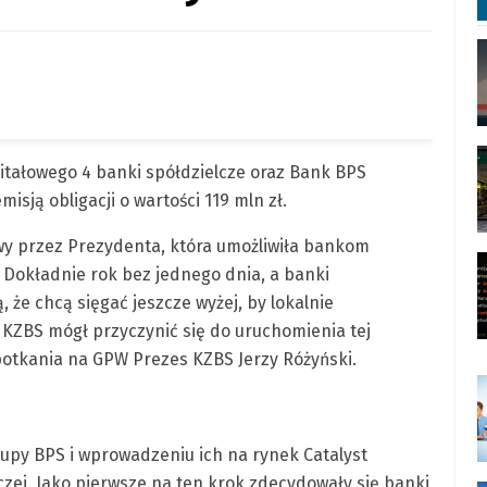
apitałowego 4 banki spółdzielcze oraz Bank BPS
sją obligacji o wartości 119 mln zł.
awy przez Prezydenta, która umożliwiła bankom
 Dokładnie rok bez jednego dnia, a banki
, że chcą sięgać jeszcze wyżej, by lokalnie
 KZBS mógł przyczynić się do uruchomienia tej
potkania na GPW Prezes KZBS Jerzy Różyński.
rupy BPS i wprowadzeniu ich na rynek Catalyst
zej. Jako pierwsze na ten krok zdecydowały się banki