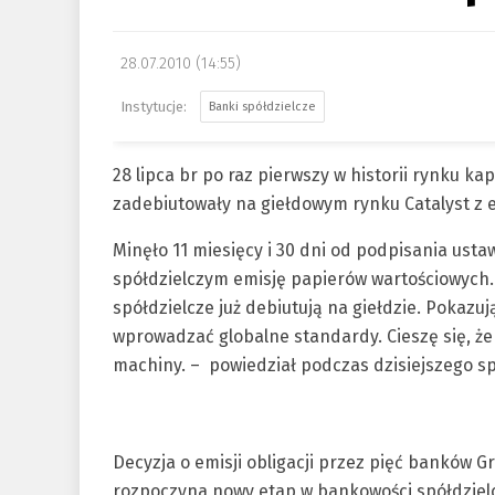
28.07.2010 (14:55)
Banki spółdzielcze
28 lipca br po raz pierwszy w historii rynku k
zadebiutowały na giełdowym rynku Catalyst z emi
Minęło 11 miesięcy i 30 dni od podpisania ust
spółdzielczym emisję papierów wartościowych.
spółdzielcze już debiutują na giełdzie. Pokazują
wprowadzać globalne standardy. Cieszę się, że
machiny. – powiedział podczas dzisiejszego s
Decyzja o emisji obligacji przez pięć banków G
rozpoczyna nowy etap w bankowości spółdzielc