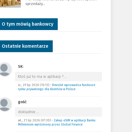
sprzedaży…
O tym mówią bankowcy
Ostatnie komentarze
SK
:
Ktoś już to ma w aplikacji ?
…
śr., 29 lip 2026 (10:13)
•
Revolut wprowadza fundusze
rynku prywatnego dla klientów w Polsce
gość
:
dokładnie
…
wt., 21 lip 2026 (07:30)
•
Zakup eSIM w aplikacji Banku
Millennium wyróżniony przez Global Finance