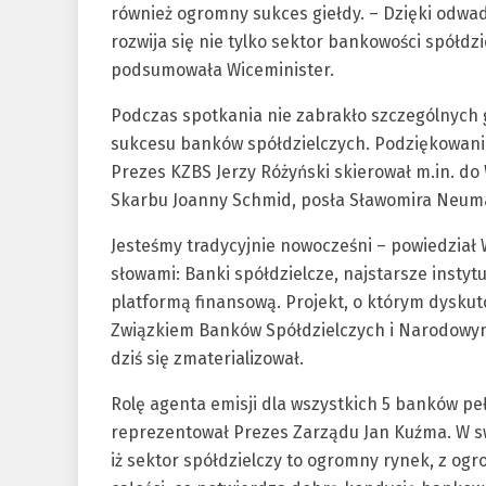
również ogromny sukces giełdy. – Dzięki odwa
rozwija się nie tylko sektor bankowości spółdz
podsumowała Wiceminister.
Podczas spotkania nie zabrakło szczególnych go
sukcesu banków spółdzielczych. Podziękowania 
Prezes KZBS Jerzy Różyński skierował m.in. d
Skarbu Joanny Schmid, posła Sławomira Neuma
Jesteśmy tradycyjnie nowocześni – powiedział
słowami: Banki spółdzielcze, najstarsze instyt
platformą finansową. Projekt, o którym dysku
Związkiem Banków Spółdzielczych i Narodowym
dziś się zmaterializował.
Rolę agenta emisji dla wszystkich 5 banków pe
reprezentował Prezes Zarządu Jan Kuźma. W s
iż sektor spółdzielczy to ogromny rynek, z ogr