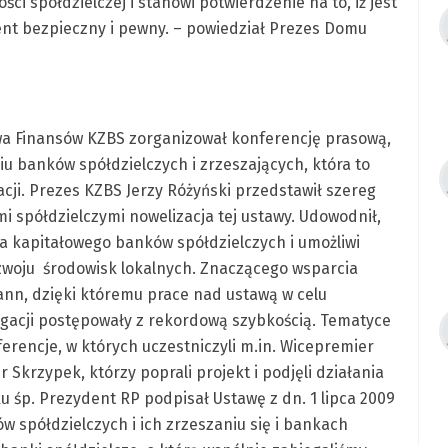
i spółdzielczej i stanowi potwierdzenie na to, iż jest
nt bezpieczny i pewny. – powiedział Prezes Domu
wa Finansów KZBS zorganizował konferencję prasową,
u banków spółdzielczych i zrzeszających, która to
cji. Prezes KZBS Jerzy Różyński przedstawił szereg
i spółdzielczymi nowelizacja tej ustawy. Udowodnił,
a kapitałowego banków spółdzielczych i umożliwi
ozwoju środowisk lokalnych. Znaczącego wsparcia
ann, dzięki któremu prace nad ustawą w celu
igacji postępowały z rekordową szybkością. Tematyce
ferencje, w których uczestniczyli m.in. Wicepremier
Skrzypek, którzy poprali projekt i podjęli działania
ku śp. Prezydent RP podpisał Ustawę z dn. 1 lipca 2009
 spółdzielczych i ich zrzeszaniu się i bankach