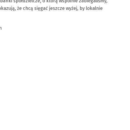
 banki spółdzielcze, o którą wspólnie zabiegaliśmy,
okazują, że chcą sięgać jeszcze wyżej, by lokalnie
h