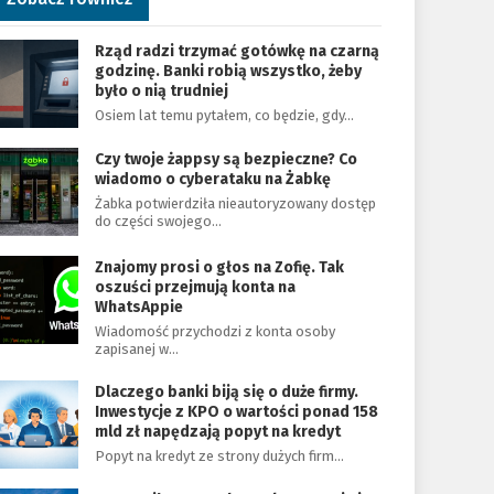
Rząd radzi trzymać gotówkę na czarną
godzinę. Banki robią wszystko, żeby
było o nią trudniej
Osiem lat temu pytałem, co będzie, gdy…
Czy twoje żappsy są bezpieczne? Co
wiadomo o cyberataku na Żabkę
Żabka potwierdziła nieautoryzowany dostęp
do części swojego…
Znajomy prosi o głos na Zofię. Tak
oszuści przejmują konta na
WhatsAppie
Wiadomość przychodzi z konta osoby
zapisanej w…
Dlaczego banki biją się o duże firmy.
Inwestycje z KPO o wartości ponad 158
mld zł napędzają popyt na kredyt
Popyt na kredyt ze strony dużych firm…