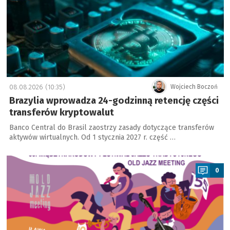
08.08.2026 (10:35)
Wojciech Boczoń
Brazylia wprowadza 24-godzinną retencję części
transferów kryptowalut
Banco Central do Brasil zaostrzy zasady dotyczące transferów
aktywów wirtualnych. Od 1 stycznia 2027 r. część …
a
0