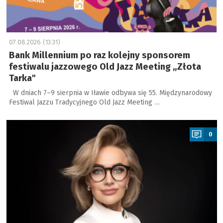
07.08.2026 (13:31)
Bank Millennium po raz kolejny sponsorem
festiwalu jazzowego Old Jazz Meeting „Złota
Tarka"
W dniach 7–9 sierpnia w Iławie odbywa się 55. Międzynarodowy
Festiwal Jazzu Tradycyjnego Old Jazz Meeting …
a
0