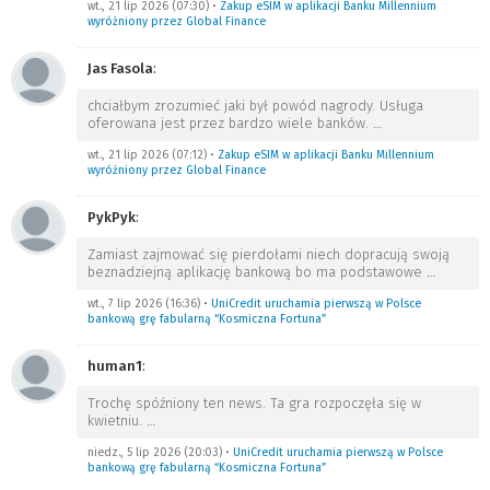
wt., 21 lip 2026 (07:30)
•
Zakup eSIM w aplikacji Banku Millennium
wyróżniony przez Global Finance
Jas Fasola
:
chciałbym zrozumieć jaki był powód nagrody. Usługa
oferowana jest przez bardzo wiele banków.
…
wt., 21 lip 2026 (07:12)
•
Zakup eSIM w aplikacji Banku Millennium
wyróżniony przez Global Finance
PykPyk
:
Zamiast zajmować się pierdołami niech dopracują swoją
beznadziejną aplikację bankową bo ma podstawowe
…
wt., 7 lip 2026 (16:36)
•
UniCredit uruchamia pierwszą w Polsce
bankową grę fabularną “Kosmiczna Fortuna”
human1
:
Trochę spóźniony ten news. Ta gra rozpoczęła się w
kwietniu.
…
niedz., 5 lip 2026 (20:03)
•
UniCredit uruchamia pierwszą w Polsce
bankową grę fabularną “Kosmiczna Fortuna”