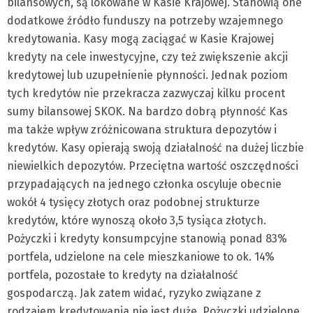
bilansowych, są lokowane w Kasie Krajowej. Stanowią one
dodatkowe źródło funduszy na potrzeby wzajemnego
kredytowania. Kasy mogą zaciągać w Kasie Krajowej
kredyty na cele inwestycyjne, czy też zwiększenie akcji
kredytowej lub uzupełnienie płynności. Jednak poziom
tych kredytów nie przekracza zazwyczaj kilku procent
sumy bilansowej SKOK. Na bardzo dobrą płynność Kas
ma także wpływ zróżnicowana struktura depozytów i
kredytów. Kasy opierają swoją działalność na dużej liczbie
niewielkich depozytów. Przeciętna wartość oszczędności
przypadających na jednego członka oscyluje obecnie
wokół 4 tysięcy złotych oraz podobnej strukturze
kredytów, które wynoszą około 3,5 tysiąca złotych.
Pożyczki i kredyty konsumpcyjne stanowią ponad 83%
portfela, udzielone na cele mieszkaniowe to ok. 14%
portfela, pozostałe to kredyty na działalność
gospodarczą. Jak zatem widać, ryzyko związane z
rodzajem kredytowania nie jest duże. Pożyczki udzielone