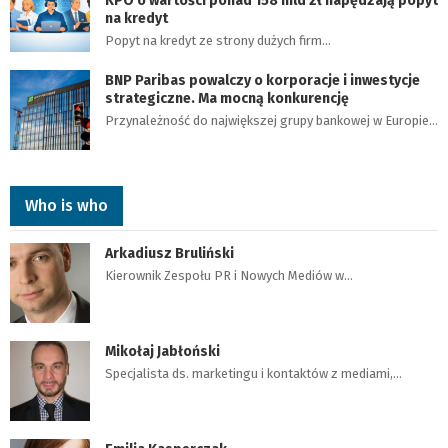
KPO o wartości ponad 158 mld zł napędzają popyt
na kredyt
Popyt na kredyt ze strony dużych firm…
BNP Paribas powalczy o korporacje i inwestycje
strategiczne. Ma mocną konkurencję
Przynależność do największej grupy bankowej w Europie…
Who is who
Arkadiusz Bruliński
Kierownik Zespołu PR i Nowych Mediów w…
Mikołaj Jabłoński
Specjalista ds. marketingu i kontaktów z mediami,…