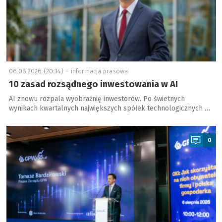
06.08.2026 (20:34) –
informacja prasowa
10 zasad rozsądnego inwestowania w AI
AI znowu rozpala wyobraźnię inwestorów. Po świetnych
wynikach kwartalnych największych spółek technologicznych …
a
0