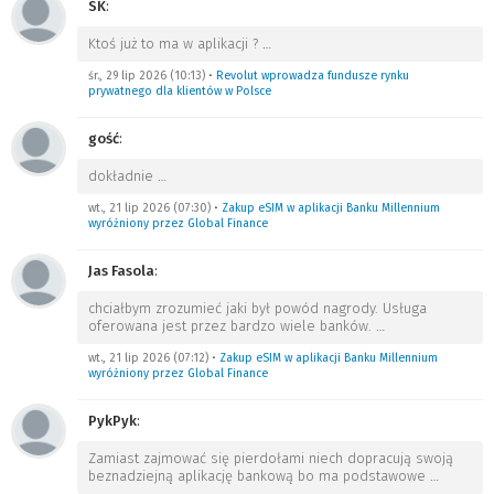
SK
:
Ktoś już to ma w aplikacji ?
…
śr., 29 lip 2026 (10:13)
•
Revolut wprowadza fundusze rynku
prywatnego dla klientów w Polsce
gość
:
dokładnie
…
wt., 21 lip 2026 (07:30)
•
Zakup eSIM w aplikacji Banku Millennium
wyróżniony przez Global Finance
Jas Fasola
:
chciałbym zrozumieć jaki był powód nagrody. Usługa
oferowana jest przez bardzo wiele banków.
…
wt., 21 lip 2026 (07:12)
•
Zakup eSIM w aplikacji Banku Millennium
wyróżniony przez Global Finance
PykPyk
:
Zamiast zajmować się pierdołami niech dopracują swoją
beznadziejną aplikację bankową bo ma podstawowe
…