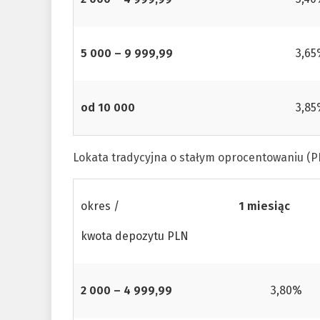
5 000 – 9 999,99
3,6
od 10 000
3,8
Lokata tradycyjna o stałym oprocentowaniu (P
okres /
1 miesiąc
kwota depozytu PLN
2 000 – 4 999,99
3,80%