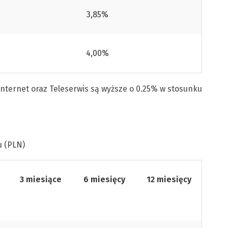
3,85%
4,00%
nternet oraz Teleserwis są wyższe o 0.25% w stosunku
u (PLN)
3 miesiące
6 miesięcy
12 miesięcy