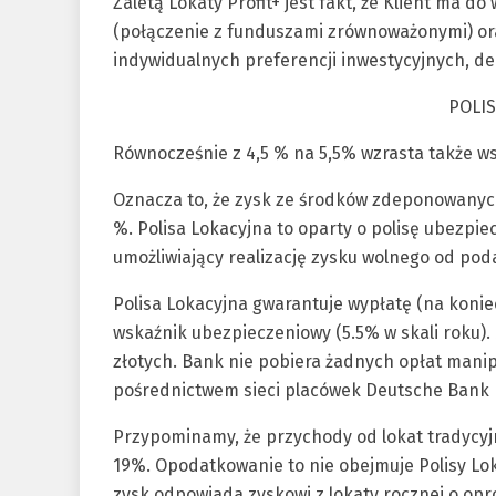
Zaletą Lokaty Profit+ jest fakt, że Klient ma 
(połączenie z funduszami zrównoważonymi) ora
indywidualnych preferencji inwestycyjnych, de
POLI
Równocześnie z 4,5 % na 5,5% wzrasta także w
Oznacza to, że zysk ze środków zdeponowanych 
%. Polisa Lokacyjna to oparty o polisę ubezpi
umożliwiający realizację zysku wolnego od pod
Polisa Lokacyjna gwarantuje wypłatę (na koni
wskaźnik ubezpieczeniowy (5.5% w skali roku). 
złotych. Bank nie pobiera żadnych opłat mani
pośrednictwem sieci placówek Deutsche Bank PB
Przypominamy, że przychody od lokat tradycy
19%. Opodatkowanie to nie obejmuje Polisy Lo
zysk odpowiada zyskowi z lokaty rocznej o o