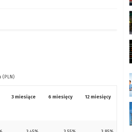
 (PLN)
3 miesiące
6 miesięcy
12 miesięcy
0%
3,45%
3,55%
3,85%