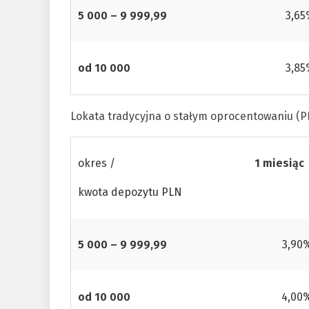
5 000 – 9 999,99
3,6
od 10 000
3,8
Lokata tradycyjna o stałym oprocentowaniu (P
okres /
1 miesiąc
kwota depozytu PLN
5 000 – 9 999,99
3,90
od 10 000
4,00