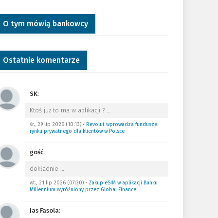
O tym mówią bankowcy
Ostatnie komentarze
SK
:
Ktoś już to ma w aplikacji ?
…
śr., 29 lip 2026 (10:13)
•
Revolut wprowadza fundusze
rynku prywatnego dla klientów w Polsce
gość
:
dokładnie
…
wt., 21 lip 2026 (07:30)
•
Zakup eSIM w aplikacji Banku
Millennium wyróżniony przez Global Finance
Jas Fasola
: