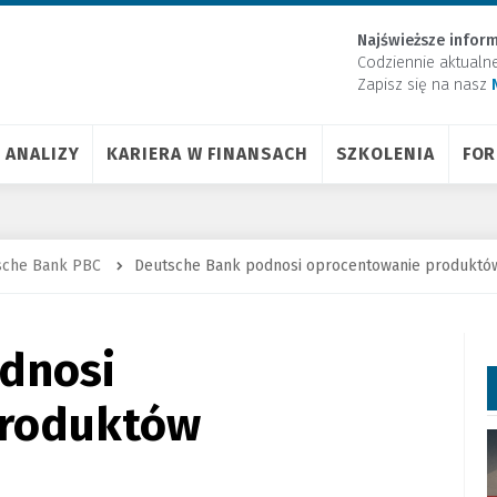
Najświeższe inform
Codziennie aktualn
Zapisz się na nasz
ANALIZY
KARIERA W FINANSACH
SZKOLENIA
FO
sche Bank PBC
Deutsche Bank podnosi oprocentowanie produktó
dnosi
produktów