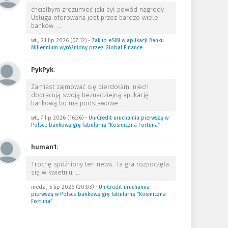
chciałbym zrozumieć jaki był powód nagrody.
Usługa oferowana jest przez bardzo wiele
banków.
…
wt., 21 lip 2026 (07:12)
•
Zakup eSIM w aplikacji Banku
Millennium wyróżniony przez Global Finance
PykPyk
:
Zamiast zajmować się pierdołami niech
dopracują swoją beznadziejną aplikację
bankową bo ma podstawowe
…
wt., 7 lip 2026 (16:36)
•
UniCredit uruchamia pierwszą w
Polsce bankową grę fabularną “Kosmiczna Fortuna”
human1
:
Trochę spóźniony ten news. Ta gra rozpoczęła
się w kwietniu.
…
niedz., 5 lip 2026 (20:03)
•
UniCredit uruchamia
pierwszą w Polsce bankową grę fabularną “Kosmiczna
Fortuna”