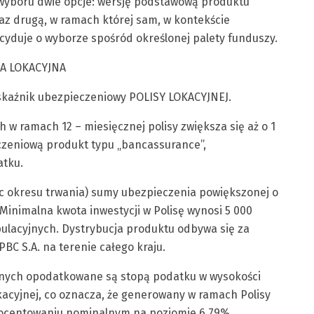
do wyboru dwie opcje: wersję podstawową produktu
z drugą, w ramach której sam, w kontekście
cyduje o wyborze spośród określonej palety funduszy.
SA LOKACYJNA
skaźnik ubezpieczeniowy POLISY LOKACYJNEJ.
w ramach 12 – miesięcznej polisy zwiększa się aż o 1
eczeniową produkt typu „bancassurance”,
atku.
ec okresu trwania) sumy ubezpieczenia powiększonej o
Minimalna kwota inwestycji w Polisę wynosi 5 000
pulacyjnych. Dystrybucja produktu odbywa się za
C S.A. na terenie całego kraju.
jnych opodatkowane są stopą podatku w wysokości
kacyjnej, co oznacza, że generowany w ramach Polisy
procentowaniu nominalnym na poziomie 6.79%.