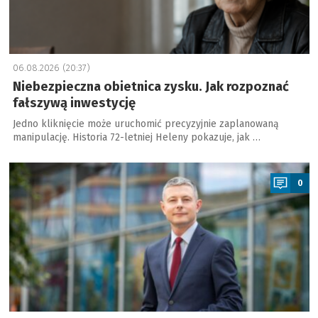
06.08.2026 (20:37)
Niebezpieczna obietnica zysku. Jak rozpoznać
fałszywą inwestycję
Jedno kliknięcie może uruchomić precyzyjnie zaplanowaną
manipulację. Historia 72-letniej Heleny pokazuje, jak …
a
0