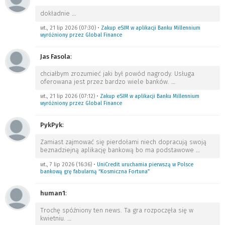
dokładnie
…
wt., 21 lip 2026 (07:30)
•
Zakup eSIM w aplikacji Banku Millennium
wyróżniony przez Global Finance
Jas Fasola
:
chciałbym zrozumieć jaki był powód nagrody. Usługa
oferowana jest przez bardzo wiele banków.
…
wt., 21 lip 2026 (07:12)
•
Zakup eSIM w aplikacji Banku Millennium
wyróżniony przez Global Finance
PykPyk
:
Zamiast zajmować się pierdołami niech dopracują swoją
beznadziejną aplikację bankową bo ma podstawowe
…
wt., 7 lip 2026 (16:36)
•
UniCredit uruchamia pierwszą w Polsce
bankową grę fabularną “Kosmiczna Fortuna”
human1
:
Trochę spóźniony ten news. Ta gra rozpoczęła się w
kwietniu.
…