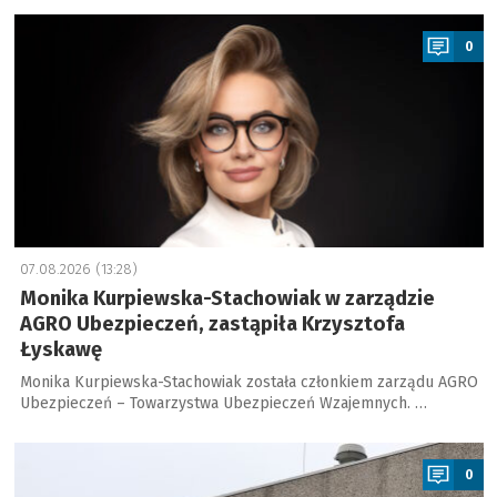
a
0
07.08.2026 (13:28)
Monika Kurpiewska-Stachowiak w zarządzie
AGRO Ubezpieczeń, zastąpiła Krzysztofa
Łyskawę
Monika Kurpiewska-Stachowiak została członkiem zarządu AGRO
Ubezpieczeń – Towarzystwa Ubezpieczeń Wzajemnych. …
a
0