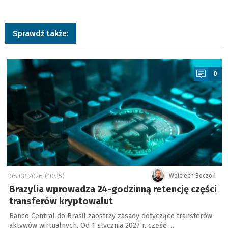
Sprawdź także:
a
0
08.08.2026 (10:35)
Wojciech Boczoń
Brazylia wprowadza 24-godzinną retencję części
transferów kryptowalut
Banco Central do Brasil zaostrzy zasady dotyczące transferów
aktywów wirtualnych. Od 1 stycznia 2027 r. część …