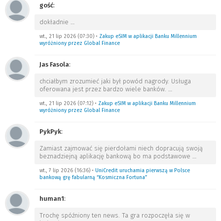
gość
:
dokładnie
…
wt., 21 lip 2026 (07:30)
•
Zakup eSIM w aplikacji Banku Millennium
wyróżniony przez Global Finance
Jas Fasola
:
chciałbym zrozumieć jaki był powód nagrody. Usługa
oferowana jest przez bardzo wiele banków.
…
wt., 21 lip 2026 (07:12)
•
Zakup eSIM w aplikacji Banku Millennium
wyróżniony przez Global Finance
PykPyk
:
Zamiast zajmować się pierdołami niech dopracują swoją
beznadziejną aplikację bankową bo ma podstawowe
…
wt., 7 lip 2026 (16:36)
•
UniCredit uruchamia pierwszą w Polsce
bankową grę fabularną “Kosmiczna Fortuna”
human1
:
Trochę spóźniony ten news. Ta gra rozpoczęła się w