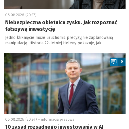
06.08.2026 (20:37)
Niebezpieczna obietnica zysku. Jak rozpoznać
fałszywą inwestycję
Jedno kliknięcie może uruchomić precyzyjnie zaplanowaną
manipulację. Historia 72-letniej Heleny pokazuje, jak …
a
0
06.08.2026 (20:34) –
informacja prasowa
10 zasad rozsądnego inwestowania w AI