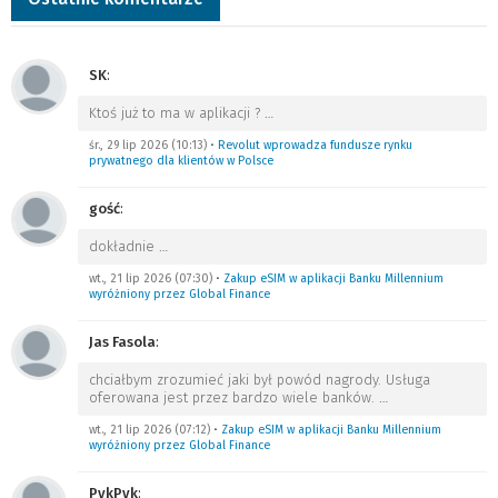
SK
:
Ktoś już to ma w aplikacji ?
…
śr., 29 lip 2026 (10:13)
•
Revolut wprowadza fundusze rynku
prywatnego dla klientów w Polsce
gość
:
dokładnie
…
wt., 21 lip 2026 (07:30)
•
Zakup eSIM w aplikacji Banku Millennium
wyróżniony przez Global Finance
Jas Fasola
:
chciałbym zrozumieć jaki był powód nagrody. Usługa
oferowana jest przez bardzo wiele banków.
…
wt., 21 lip 2026 (07:12)
•
Zakup eSIM w aplikacji Banku Millennium
wyróżniony przez Global Finance
PykPyk
: