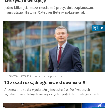
fałszywą inwestycję
Jedno kliknięcie może uruchomić precyzyjnie zaplanowaną
manipulację. Historia 72-letniej Heleny pokazuje, jak …
a
0
06.08.2026 (20:34) –
informacja prasowa
10 zasad rozsądnego inwestowania w AI
AI znowu rozpala wyobraźnię inwestorów. Po świetnych
wynikach kwartalnych największych spółek technologicznych …
a