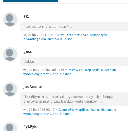
SK
:
Ktoś już to ma w aplikacji ?
…
śr., 29 lip 2026 (10:13)
•
Revolut wprowadza fundusze rynku
prywatnego dla klientów w Polsce
gość
:
dokładnie
…
wt., 21 lip 2026 (07:30)
•
Zakup eSIM w aplikacji Banku Millennium
wyróżniony przez Global Finance
Jas Fasola
:
chciałbym zrozumieć jaki był powód nagrody. Usługa
oferowana jest przez bardzo wiele banków.
…
wt., 21 lip 2026 (07:12)
•
Zakup eSIM w aplikacji Banku Millennium
wyróżniony przez Global Finance
PykPyk
: