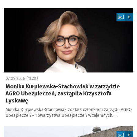
a
0
07.08.2026 (13:28)
Monika Kurpiewska-Stachowiak w zarządzie
AGRO Ubezpieczeń, zastąpiła Krzysztofa
Łyskawę
Monika Kurpiewska-Stachowiak została członkiem zarządu AGRO
Ubezpieczeń – Towarzystwa Ubezpieczeń Wzajemnych. …
a
0