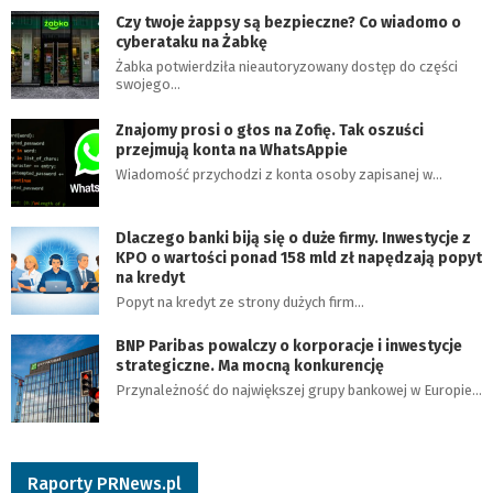
Czy twoje żappsy są bezpieczne? Co wiadomo o
cyberataku na Żabkę
Żabka potwierdziła nieautoryzowany dostęp do części
swojego…
Znajomy prosi o głos na Zofię. Tak oszuści
przejmują konta na WhatsAppie
Wiadomość przychodzi z konta osoby zapisanej w…
Dlaczego banki biją się o duże firmy. Inwestycje z
KPO o wartości ponad 158 mld zł napędzają popyt
na kredyt
Popyt na kredyt ze strony dużych firm…
BNP Paribas powalczy o korporacje i inwestycje
strategiczne. Ma mocną konkurencję
Przynależność do największej grupy bankowej w Europie…
Raporty PRNews.pl