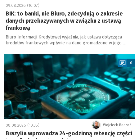
09.08.2026 (10:07)
BIK: to banki, nie Biuro, zdecydują o zakresie
danych przekazywanych w związku z ustawą
frankową
Biuro Informacji Kredytowej wyjaśnia, jak ustawa dotycząca
kredytów frankowych wpłynie na dane gromadzone w jego …
a
0
08.08.2026 (10:35)
Wojciech Boczoń
Brazylia wprowadza 24-godzinną retencję części