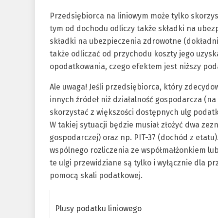
Przedsiębiorca na liniowym może tylko skorzys
tym od dochodu odliczy także składki na ubez
składki na ubezpieczenia zdrowotne (dokładnie
także odliczać od przychodu koszty jego uzys
opodatkowania, czego efektem jest niższy pod
Ale uwaga! Jeśli przedsiębiorca, który zdecydo
innych źródeł niż działalność gospodarcza (na
skorzystać z większości dostępnych ulg podatko
W takiej sytuacji będzie musiał złożyć dwa zez
gospodarczej) oraz np. PIT-37 (dochód z etatu
wspólnego rozliczenia ze współmałżonkiem lu
te ulgi przewidziane są tylko i wyłącznie dla p
pomocą skali podatkowej.
Plusy podatku liniowego