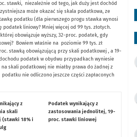
c. stawki, niezależnie od tego, jak duży jest dochód
orzystniejsza może okazać się skala podatkowa, ze
stawkę podatku (dla pierwszego progu stawka wynosi
 podatek liniowy? Mniej więcej od 99 tys. złotych.
 której obowiązuje wyższy, 32-proc. podatek, gdy
tkowej? Bowiem właśnie na poziomie 99 tys. zł
oc. stawką obowiązującą przy skali podatkowej , a 19-
ie dochodu podatek w obydwu przypadkach wyniesie
ca na skali podatkowej nie miałby prawa do żadnej z
podatku nie odliczono jeszcze części zapłaconych
nikający z
Podatek wynikający z
ia skali
zastosowania jednolitej, 19-
 (stawki 18% i
proc. stawki liniowej
ulg