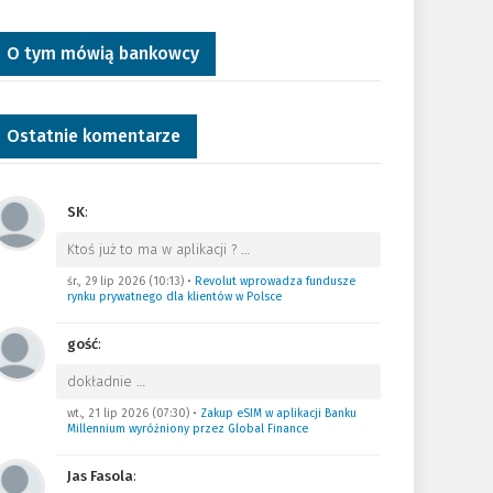
O tym mówią bankowcy
Ostatnie komentarze
SK
:
Ktoś już to ma w aplikacji ?
…
śr., 29 lip 2026 (10:13)
•
Revolut wprowadza fundusze
rynku prywatnego dla klientów w Polsce
gość
:
dokładnie
…
wt., 21 lip 2026 (07:30)
•
Zakup eSIM w aplikacji Banku
Millennium wyróżniony przez Global Finance
Jas Fasola
: