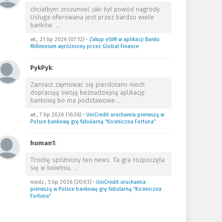
chciałbym zrozumieć jaki był powód nagrody.
Usługa oferowana jest przez bardzo wiele
banków.
…
wt., 21 lip 2026 (07:12)
•
Zakup eSIM w aplikacji Banku
Millennium wyróżniony przez Global Finance
PykPyk
:
Zamiast zajmować się pierdołami niech
dopracują swoją beznadziejną aplikację
bankową bo ma podstawowe
…
wt., 7 lip 2026 (16:36)
•
UniCredit uruchamia pierwszą w
Polsce bankową grę fabularną “Kosmiczna Fortuna”
human1
:
Trochę spóźniony ten news. Ta gra rozpoczęła
się w kwietniu.
…
niedz., 5 lip 2026 (20:03)
•
UniCredit uruchamia
pierwszą w Polsce bankową grę fabularną “Kosmiczna
Fortuna”