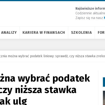
Najświeższe inform
Codziennie aktualn
Zapisz się na nasz
ANALIZY
KARIERA W FINANSACH
SZKOLENIA
FO
cznia można wybrać podatek liniowy: sprawdź, czy niższa stawka zre
ożna wybrać podatek
 czy niższa stawka
ak ulg