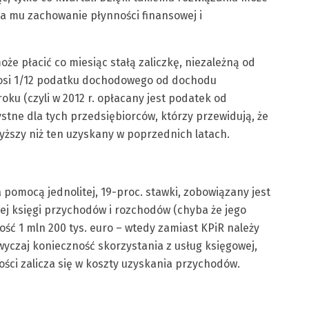
ia mu zachowanie płynności finansowej i
że płacić co miesiąc stałą zaliczkę, niezależną od
nosi 1/12 podatku dochodowego od dochodu
u (czyli w 2012 r. opłacany jest podatek od
ystne dla tych przedsiębiorców, którzy przewidują, że
yższy niż ten uzyskany w poprzednich latach.
a pomocą jednolitej, 19-proc. stawki, zobowiązany jest
j księgi przychodów i rozchodów (chyba że jego
ć 1 mln 200 tys. euro – wtedy zamiast KPiR należy
yczaj konieczność skorzystania z usług księgowej,
ści zalicza się w koszty uzyskania przychodów.