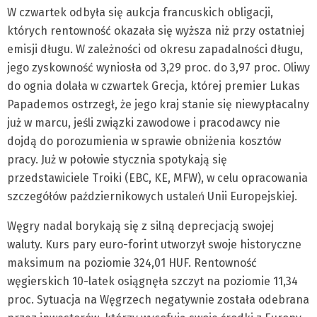
W czwartek odbyła się aukcja francuskich obligacji,
których rentowność okazała się wyższa niż przy ostatniej
emisji długu. W zależności od okresu zapadalności długu,
jego zyskowność wyniosła od 3,29 proc. do 3,97 proc. Oliwy
do ognia dolała w czwartek Grecja, której premier Lukas
Papademos ostrzegł, że jego kraj stanie się niewypłacalny
już w marcu, jeśli związki zawodowe i pracodawcy nie
dojdą do porozumienia w sprawie obniżenia kosztów
pracy. Już w połowie stycznia spotykają się
przedstawiciele Troiki (EBC, KE, MFW), w celu opracowania
szczegółów październikowych ustaleń Unii Europejskiej.
Węgry nadal borykają się z silną deprecjacją swojej
waluty. Kurs pary euro-forint utworzył swoje historyczne
maksimum na poziomie 324,01 HUF. Rentowność
węgierskich 10-latek osiągnęła szczyt na poziomie 11,34
proc. Sytuacja na Węgrzech negatywnie została odebrana