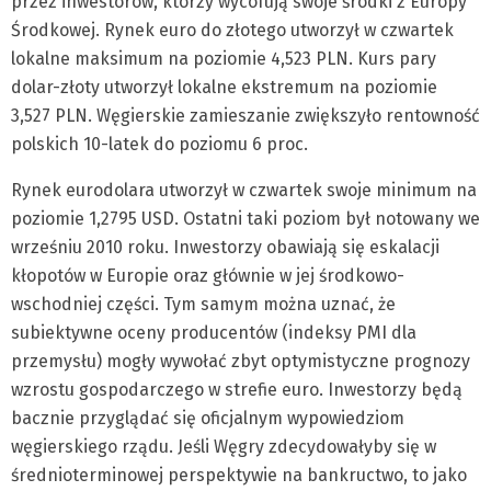
przez inwestorów, którzy wycofują swoje środki z Europy
Środkowej. Rynek euro do złotego utworzył w czwartek
lokalne maksimum na poziomie 4,523 PLN. Kurs pary
dolar-złoty utworzył lokalne ekstremum na poziomie
3,527 PLN. Węgierskie zamieszanie zwiększyło rentowność
polskich 10-latek do poziomu 6 proc.
Rynek eurodolara utworzył w czwartek swoje minimum na
poziomie 1,2795 USD. Ostatni taki poziom był notowany we
wrześniu 2010 roku. Inwestorzy obawiają się eskalacji
kłopotów w Europie oraz głównie w jej środkowo-
wschodniej części. Tym samym można uznać, że
subiektywne oceny producentów (indeksy PMI dla
przemysłu) mogły wywołać zbyt optymistyczne prognozy
wzrostu gospodarczego w strefie euro. Inwestorzy będą
bacznie przyglądać się oficjalnym wypowiedziom
węgierskiego rządu. Jeśli Węgry zdecydowałyby się w
średnioterminowej perspektywie na bankructwo, to jako