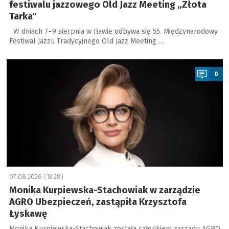
festiwalu jazzowego Old Jazz Meeting „Złota
Tarka"
W dniach 7–9 sierpnia w Iławie odbywa się 55. Międzynarodowy
Festiwal Jazzu Tradycyjnego Old Jazz Meeting …
a
0
07.08.2026 (13:28)
Monika Kurpiewska-Stachowiak w zarządzie
AGRO Ubezpieczeń, zastąpiła Krzysztofa
Łyskawę
Monika Kurpiewska-Stachowiak została członkiem zarządu AGRO