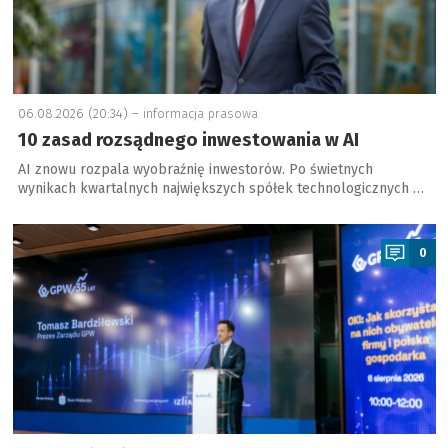
06.08.2026 (20:34) –
informacja prasowa
10 zasad rozsądnego inwestowania w AI
AI znowu rozpala wyobraźnię inwestorów. Po świetnych
wynikach kwartalnych największych spółek technologicznych …
a
0