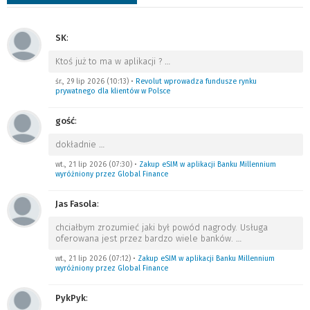
SK
:
Ktoś już to ma w aplikacji ?
…
śr., 29 lip 2026 (10:13)
•
Revolut wprowadza fundusze rynku
prywatnego dla klientów w Polsce
gość
:
dokładnie
…
wt., 21 lip 2026 (07:30)
•
Zakup eSIM w aplikacji Banku Millennium
wyróżniony przez Global Finance
Jas Fasola
:
chciałbym zrozumieć jaki był powód nagrody. Usługa
oferowana jest przez bardzo wiele banków.
…
wt., 21 lip 2026 (07:12)
•
Zakup eSIM w aplikacji Banku Millennium
wyróżniony przez Global Finance
PykPyk
: