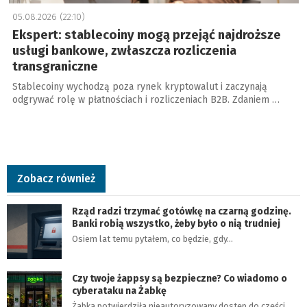
05.08.2026 (22:10)
Ekspert: stablecoiny mogą przejąć najdroższe
usługi bankowe, zwłaszcza rozliczenia
transgraniczne
Stablecoiny wychodzą poza rynek kryptowalut i zaczynają
odgrywać rolę w płatnościach i rozliczeniach B2B. Zdaniem …
Zobacz również
Rząd radzi trzymać gotówkę na czarną godzinę.
Banki robią wszystko, żeby było o nią trudniej
Osiem lat temu pytałem, co będzie, gdy…
Czy twoje żappsy są bezpieczne? Co wiadomo o
cyberataku na Żabkę
Żabka potwierdziła nieautoryzowany dostęp do części