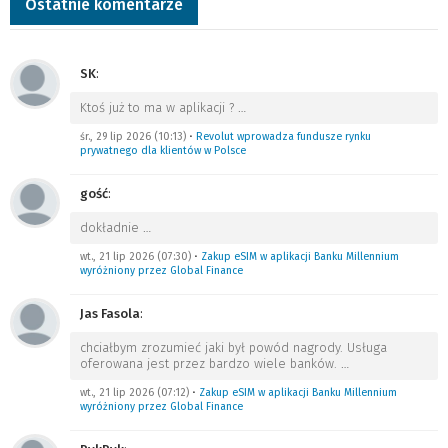
Ostatnie komentarze
SK
:
Ktoś już to ma w aplikacji ?
…
śr., 29 lip 2026 (10:13)
•
Revolut wprowadza fundusze rynku
prywatnego dla klientów w Polsce
gość
:
dokładnie
…
wt., 21 lip 2026 (07:30)
•
Zakup eSIM w aplikacji Banku Millennium
wyróżniony przez Global Finance
Jas Fasola
:
chciałbym zrozumieć jaki był powód nagrody. Usługa
oferowana jest przez bardzo wiele banków.
…
wt., 21 lip 2026 (07:12)
•
Zakup eSIM w aplikacji Banku Millennium
wyróżniony przez Global Finance