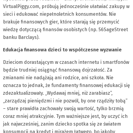
VirtualPiggy.com, próbują jednocześnie ułatwiać zakupy w
sieci i edukować niepełnoletnich konsumentów. Nie
brakuje finansowych gier, które starają się przemycić
wiedzę dotyczącą finansów osobistych (np. 56SageStreet
banku Barclays).
Edukacja finansowa dzieci to współczesne wyzwanie
Dzieciom dorastającym w czasach internetu i smartfonów
będzie trudniej osiągnąć finansową dojrzałość. Za
zmianami nie nadążają ani rodzice, ani szkoła. Nie
oznacza to jednak, że fundamenty finansowej edukacji się
zdezaktualizowały. „Wydawaj mniej, niż zarabiasz”,
„zarządzaj pieniędzmi i nie pozwól, by one rządziły tobą”
– stare prawidła zachowały swoją wartość, tylko brzmią
coraz mniej atrakcyjnie. Tym ważniejsze jest, by uczyć ich
jak najwcześniej, zanim dziecko spotka się ze światem
konsumpcji na kredyt i mirażem łatwego, bo jakoby