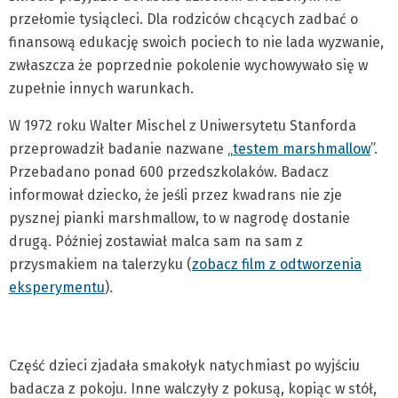
przełomie tysiącleci. Dla rodziców chcących zadbać o
finansową edukację swoich pociech to nie lada wyzwanie,
zwłaszcza że poprzednie pokolenie wychowywało się w
zupełnie innych warunkach.
W 1972 roku Walter Mischel z Uniwersytetu Stanforda
przeprowadził badanie nazwane „
testem marshmallow
”.
Przebadano ponad 600 przedszkolaków. Badacz
informował dziecko, że jeśli przez kwadrans nie zje
pysznej pianki marshmallow, to w nagrodę dostanie
drugą. Później zostawiał malca sam na sam z
przysmakiem na talerzyku (
zobacz film z odtworzenia
eksperymentu
).
Część dzieci zjadała smakołyk natychmiast po wyjściu
badacza z pokoju. Inne walczyły z pokusą, kopiąc w stół,