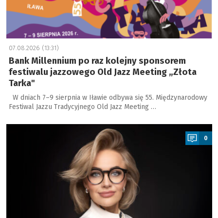
07.08.2026 (13:31)
Bank Millennium po raz kolejny sponsorem
festiwalu jazzowego Old Jazz Meeting „Złota
Tarka"
W dniach 7–9 sierpnia w Iławie odbywa się 55. Międzynarodowy
Festiwal Jazzu Tradycyjnego Old Jazz Meeting …
a
0