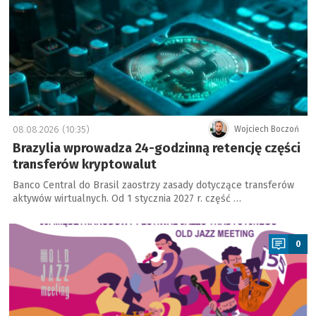
08.08.2026 (10:35)
Wojciech Boczoń
Brazylia wprowadza 24-godzinną retencję części
transferów kryptowalut
Banco Central do Brasil zaostrzy zasady dotyczące transferów
aktywów wirtualnych. Od 1 stycznia 2027 r. część …
a
0