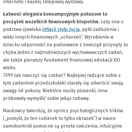
internetu i każdej sklepowej wystawy.
Łatwość ulegania konsumpcyjnym pokusom to
początek wszelkich finansowych kłopotów.
Leży ona u
podstaw zjawiska
inflacji stylu życia
, pętli zadłużenia i
wielu innych finansowych „schorzeń”. Wyrobienie w
dziecku odporności na podsuwane z zewsząd przynęty to
chyba jedno z najtrudniejszych wychowawczych zadań,
ale także pierwszy fundament finansowej edukacji XXI
wieku.
7399 Jak nauczyć się czekać? Najlepiej radzące sobie z
tym zadaniem przedszkolaki starały się odwrócić swoją
uwagę od pokusy. Niektóre nuciły piosenki, inne
próbowały wymyślić sobie jakąś zabawę.
Naukowcy twierdzą, że oprócz psychologicznych trików
(„pomyśl, że ten cukierek to tylko obrazek”) w nauce
samokontroli pomocne są proste ćwiczenia, intuicyjnie