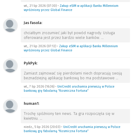
wt., 21 lip 2026 (07:30)
•
Zakup eSIM w aplikacji Banku Millennium
wyróżniony przez Global Finance
Jas Fasola
:
chciałbym zrozumieć jaki był powód nagrody. Usługa
oferowana jest przez bardzo wiele banków.
…
wt., 21 lip 2026 (07:12)
•
Zakup eSIM w aplikacji Banku Millennium
wyróżniony przez Global Finance
PykPyk
:
Zamiast zajmować się pierdołami niech dopracują swoją
beznadziejną aplikację bankową bo ma podstawowe
…
wt., 7 lip 2026 (16:36)
•
UniCredit uruchamia pierwszą w Polsce
bankową grę fabularną “Kosmiczna Fortuna”
human1
:
Trochę spóźniony ten news. Ta gra rozpoczęła się w
kwietniu.
…
niedz., 5 lip 2026 (20:03)
•
UniCredit uruchamia pierwszą w Polsce
bankową grę fabularną “Kosmiczna Fortuna”