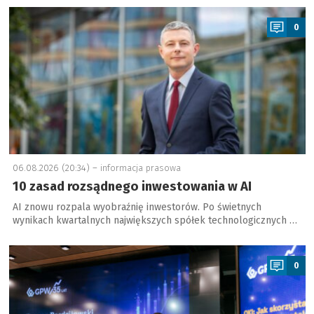
a
0
06.08.2026 (20:34) –
informacja prasowa
10 zasad rozsądnego inwestowania w AI
AI znowu rozpala wyobraźnię inwestorów. Po świetnych
wynikach kwartalnych największych spółek technologicznych …
a
0