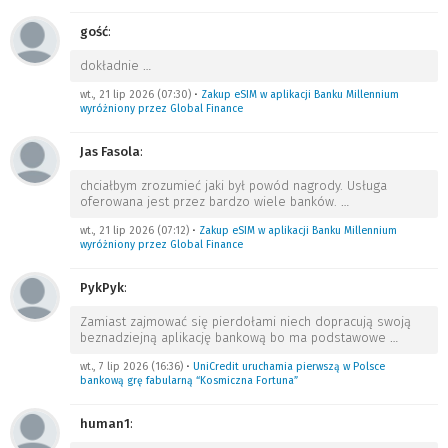
gość
:
dokładnie
…
wt., 21 lip 2026 (07:30)
•
Zakup eSIM w aplikacji Banku Millennium
wyróżniony przez Global Finance
Jas Fasola
:
chciałbym zrozumieć jaki był powód nagrody. Usługa
oferowana jest przez bardzo wiele banków.
…
wt., 21 lip 2026 (07:12)
•
Zakup eSIM w aplikacji Banku Millennium
wyróżniony przez Global Finance
PykPyk
:
Zamiast zajmować się pierdołami niech dopracują swoją
beznadziejną aplikację bankową bo ma podstawowe
…
wt., 7 lip 2026 (16:36)
•
UniCredit uruchamia pierwszą w Polsce
bankową grę fabularną “Kosmiczna Fortuna”
human1
: