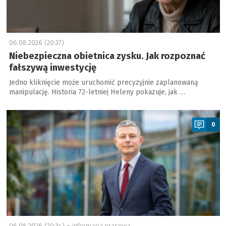
06.08.2026 (20:37)
Niebezpieczna obietnica zysku. Jak rozpoznać
fałszywą inwestycję
Jedno kliknięcie może uruchomić precyzyjnie zaplanowaną
manipulację. Historia 72-letniej Heleny pokazuje, jak …
a
0
06.08.2026 (20:34) –
informacja prasowa