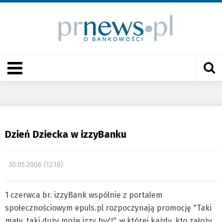
Dzień Dziecka w izzyBanku
30.05.2006 (12:18)
1 czerwca br. izzyBank wspólnie z portalem
społecznościowym epuls.pl rozpoczynają promocję "Taki
mały, taki duży może izzy być!", w której każdy, kto założy