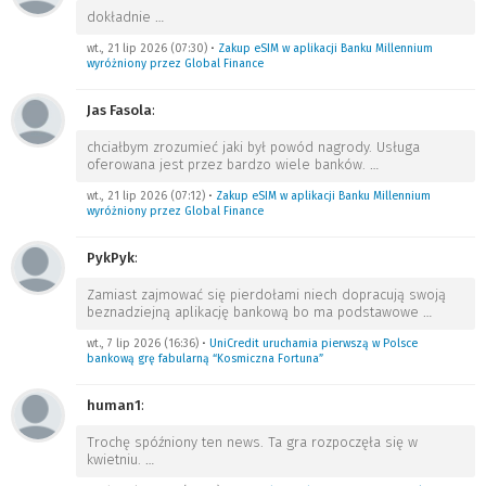
dokładnie
…
wt., 21 lip 2026 (07:30)
•
Zakup eSIM w aplikacji Banku Millennium
wyróżniony przez Global Finance
Jas Fasola
:
chciałbym zrozumieć jaki był powód nagrody. Usługa
oferowana jest przez bardzo wiele banków.
…
wt., 21 lip 2026 (07:12)
•
Zakup eSIM w aplikacji Banku Millennium
wyróżniony przez Global Finance
PykPyk
:
Zamiast zajmować się pierdołami niech dopracują swoją
beznadziejną aplikację bankową bo ma podstawowe
…
wt., 7 lip 2026 (16:36)
•
UniCredit uruchamia pierwszą w Polsce
bankową grę fabularną “Kosmiczna Fortuna”
human1
:
Trochę spóźniony ten news. Ta gra rozpoczęła się w
kwietniu.
…