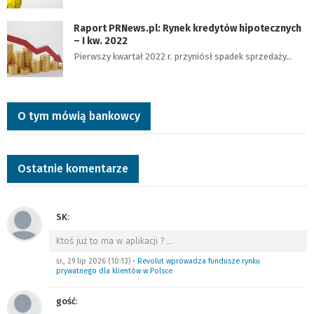
Raport PRNews.pl: Rynek kredytów hipotecznych
– I kw. 2022
Pierwszy kwartał 2022 r. przyniósł spadek sprzedaży…
O tym mówią bankowcy
Ostatnie komentarze
SK
:
Ktoś już to ma w aplikacji ?
…
śr., 29 lip 2026 (10:13)
•
Revolut wprowadza fundusze rynku
prywatnego dla klientów w Polsce
gość
: