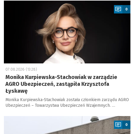
a
0
07.08.2026 (13:28)
Monika Kurpiewska-Stachowiak w zarządzie
AGRO Ubezpieczeń, zastąpiła Krzysztofa
Łyskawę
Monika Kurpiewska-Stachowiak została członkiem zarządu AGRO
Ubezpieczeń – Towarzystwa Ubezpieczeń Wzajemnych. …
a
0