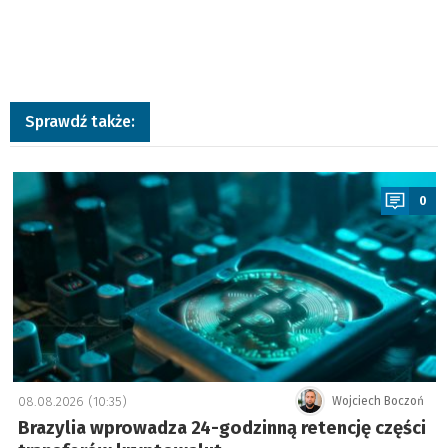
Sprawdź także:
a
0
08.08.2026 (10:35)
Wojciech Boczoń
Brazylia wprowadza 24-godzinną retencję części