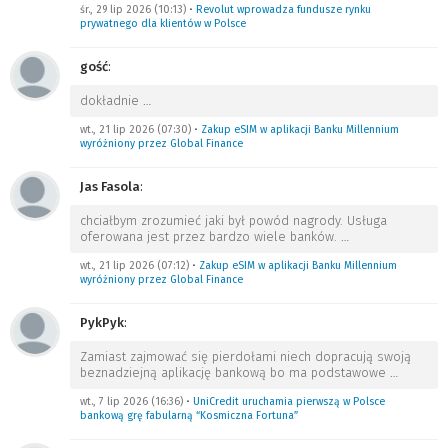
śr., 29 lip 2026 (10:13)
•
Revolut wprowadza fundusze rynku
prywatnego dla klientów w Polsce
gość
:
dokładnie
…
wt., 21 lip 2026 (07:30)
•
Zakup eSIM w aplikacji Banku Millennium
wyróżniony przez Global Finance
Jas Fasola
:
chciałbym zrozumieć jaki był powód nagrody. Usługa
oferowana jest przez bardzo wiele banków.
…
wt., 21 lip 2026 (07:12)
•
Zakup eSIM w aplikacji Banku Millennium
wyróżniony przez Global Finance
PykPyk
:
Zamiast zajmować się pierdołami niech dopracują swoją
beznadziejną aplikację bankową bo ma podstawowe
…
wt., 7 lip 2026 (16:36)
•
UniCredit uruchamia pierwszą w Polsce
bankową grę fabularną “Kosmiczna Fortuna”