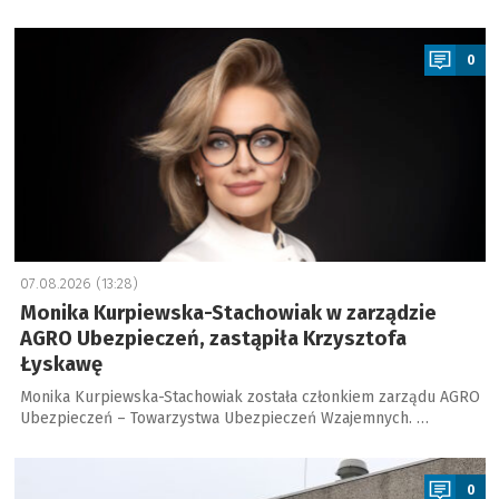
a
0
07.08.2026 (13:28)
Monika Kurpiewska-Stachowiak w zarządzie
AGRO Ubezpieczeń, zastąpiła Krzysztofa
Łyskawę
Monika Kurpiewska-Stachowiak została członkiem zarządu AGRO
Ubezpieczeń – Towarzystwa Ubezpieczeń Wzajemnych. …
a
0