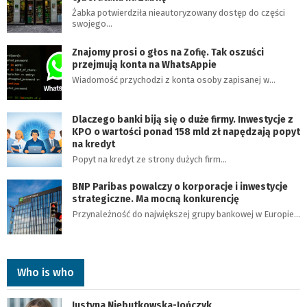
Żabka potwierdziła nieautoryzowany dostęp do części
swojego…
Znajomy prosi o głos na Zofię. Tak oszuści
przejmują konta na WhatsAppie
Wiadomość przychodzi z konta osoby zapisanej w…
Dlaczego banki biją się o duże firmy. Inwestycje z
KPO o wartości ponad 158 mld zł napędzają popyt
na kredyt
Popyt na kredyt ze strony dużych firm…
BNP Paribas powalczy o korporacje i inwestycje
strategiczne. Ma mocną konkurencję
Przynależność do największej grupy bankowej w Europie…
Who is who
Justyna Niebutkowska-Jończyk