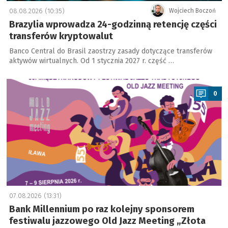
08.08.2026 (10:35)
Wojciech Boczoń
Brazylia wprowadza 24-godzinną retencję części
transferów kryptowalut
Banco Central do Brasil zaostrzy zasady dotyczące transferów
aktywów wirtualnych. Od 1 stycznia 2027 r. część …
a
0
07.08.2026 (13:31)
Bank Millennium po raz kolejny sponsorem
festiwalu jazzowego Old Jazz Meeting „Złota