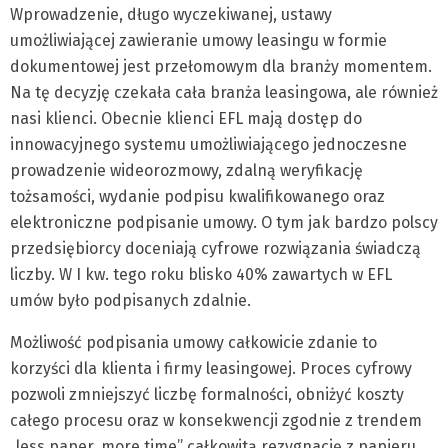
Wprowadzenie, długo wyczekiwanej, ustawy
umożliwiającej zawieranie umowy leasingu w formie
dokumentowej jest przełomowym dla branży momentem.
Na tę decyzję czekała cała branża leasingowa, ale również
nasi klienci. Obecnie klienci EFL mają dostęp do
innowacyjnego systemu umożliwiającego jednoczesne
prowadzenie wideorozmowy, zdalną weryfikację
tożsamości, wydanie podpisu kwalifikowanego oraz
elektroniczne podpisanie umowy. O tym jak bardzo polscy
przedsiębiorcy doceniają cyfrowe rozwiązania świadczą
liczby. W I kw. tego roku blisko 40% zawartych w EFL
umów było podpisanych zdalnie.
Możliwość podpisania umowy całkowicie zdanie to
korzyści dla klienta i firmy leasingowej. Proces cyfrowy
pozwoli zmniejszyć liczbę formalności, obniżyć koszty
całego procesu oraz w konsekwencji zgodnie z trendem
„less paper, more time” całkowitą rezygnację z papieru.