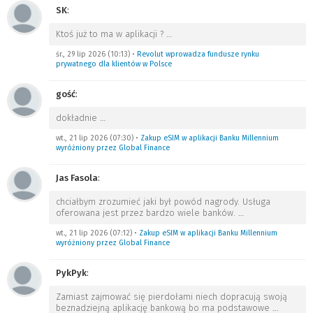
SK
:
Ktoś już to ma w aplikacji ?
…
śr., 29 lip 2026 (10:13)
•
Revolut wprowadza fundusze rynku
prywatnego dla klientów w Polsce
gość
:
dokładnie
…
wt., 21 lip 2026 (07:30)
•
Zakup eSIM w aplikacji Banku Millennium
wyróżniony przez Global Finance
Jas Fasola
:
chciałbym zrozumieć jaki był powód nagrody. Usługa
oferowana jest przez bardzo wiele banków.
…
wt., 21 lip 2026 (07:12)
•
Zakup eSIM w aplikacji Banku Millennium
wyróżniony przez Global Finance
PykPyk
:
Zamiast zajmować się pierdołami niech dopracują swoją
beznadziejną aplikację bankową bo ma podstawowe
…