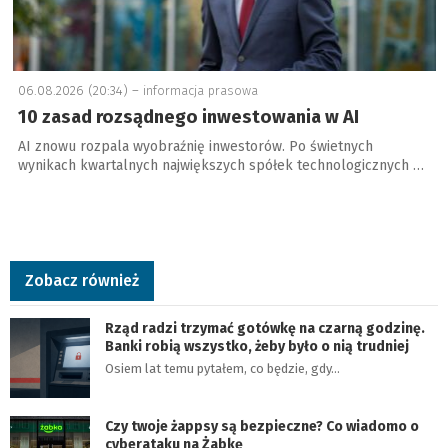
06.08.2026 (20:34) –
informacja prasowa
10 zasad rozsądnego inwestowania w AI
AI znowu rozpala wyobraźnię inwestorów. Po świetnych
wynikach kwartalnych największych spółek technologicznych …
Zobacz również
Rząd radzi trzymać gotówkę na czarną godzinę.
Banki robią wszystko, żeby było o nią trudniej
Osiem lat temu pytałem, co będzie, gdy…
Czy twoje żappsy są bezpieczne? Co wiadomo o
cyberataku na Żabkę