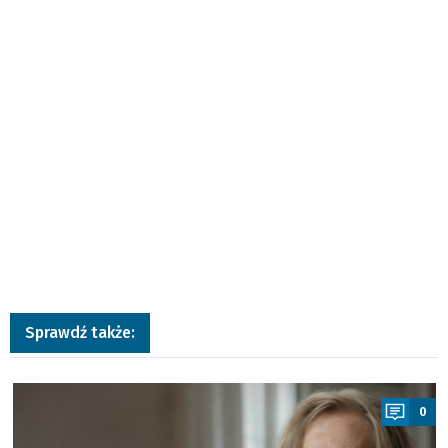
Sprawdź także:
a
0