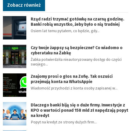
Zobacz również
Rząd radzi trzymać gotówkę na czarną godzinę.
Banki robią wszystko, żeby było o nią trudniej
Osiem lat temu pytałem, co będzie, gdy…
Czy twoje żappsy są bezpieczne? Co wiadomo o
cyberataku na Żabkę
Żabka potwierdziła nieautoryzowany dostęp do części
swojego…
Znajomy prosi o głos na Zofię. Tak oszuści
przejmują konta na WhatsAppie
Wiadomość przychodzi z konta osoby zapisanej w…
Dlaczego banki biją się o duże firmy. Inwestycje z
KPO o wartości ponad 158 mld zł napędzają popyt
na kredyt
Popyt na kredyt ze strony dużych firm…