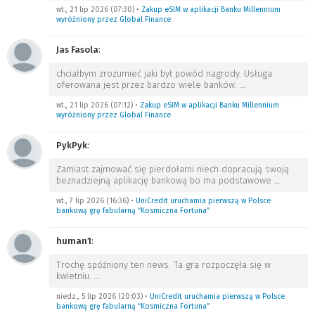
wt., 21 lip 2026 (07:30)
•
Zakup eSIM w aplikacji Banku Millennium
wyróżniony przez Global Finance
Jas Fasola
:
chciałbym zrozumieć jaki był powód nagrody. Usługa
oferowana jest przez bardzo wiele banków.
…
wt., 21 lip 2026 (07:12)
•
Zakup eSIM w aplikacji Banku Millennium
wyróżniony przez Global Finance
PykPyk
:
Zamiast zajmować się pierdołami niech dopracują swoją
beznadziejną aplikację bankową bo ma podstawowe
…
wt., 7 lip 2026 (16:36)
•
UniCredit uruchamia pierwszą w Polsce
bankową grę fabularną “Kosmiczna Fortuna”
human1
:
Trochę spóźniony ten news. Ta gra rozpoczęła się w
kwietniu.
…
niedz., 5 lip 2026 (20:03)
•
UniCredit uruchamia pierwszą w Polsce
bankową grę fabularną “Kosmiczna Fortuna”