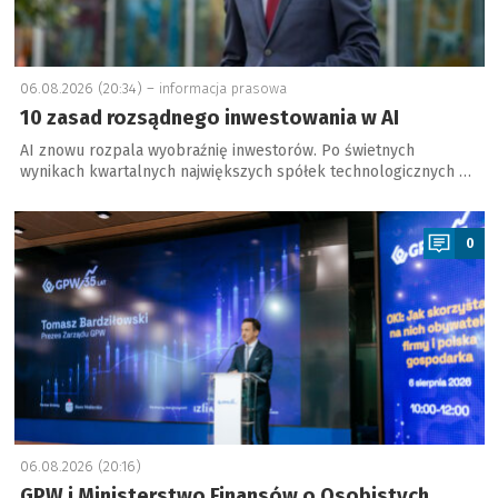
06.08.2026 (20:34) –
informacja prasowa
10 zasad rozsądnego inwestowania w AI
AI znowu rozpala wyobraźnię inwestorów. Po świetnych
wynikach kwartalnych największych spółek technologicznych …
a
0
06.08.2026 (20:16)
GPW i Ministerstwo Finansów o Osobistych